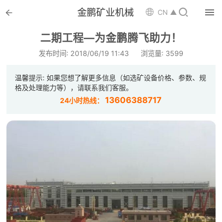


金鹏矿业机械

CN ▲

首页
二期工程—为金鹏腾飞助力！

选矿设备
发布时间: 2018/06/19 11:43
浏览量: 3599

配件耗材
温馨提示: 如果您想了解更多信息（如选矿设备价格、参数、规
格及处理能力等），请联系我们客服。

解决方案
13606388717
24小时热线：

选矿总包

案例中心

服务体系

新闻中心