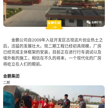

矿山设计院

选矿实验室

关于金鹏
发展历程
金鹏公司自2009年入驻开发区古现这片创业热土之
企业文化
后，迅猛的发展壮大。现二期工程已经初具规模，厂房
专家团队
已经完成主体框架的安装，目前正在进行行车调试以及
墙外板的施工，相信在不久的将来，一个现代化的厂房

联系我们
将屹立在人们的眼前。
金鹏集团
二期