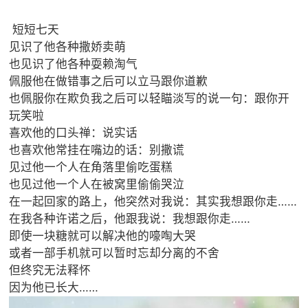
短短七天
见识了他各种撒娇卖萌
也见识了他各种耍赖淘气
佩服他在做错事之后可以立马跟你道歉
也佩服你在欺负我之后可以轻瞄淡写的说一句：跟你开
玩笑啦
喜欢他的口头禅：说实话
也喜欢他常挂在嘴边的话：别撒谎
见过他一个人在角落里偷吃蛋糕
也见过他一个人在被窝里偷偷哭泣
在一起回家的路上，他突然对我说：其实我想跟你走……
在我各种许诺之后，他跟我说：我想跟你走……
即使一块糖就可以解决他的嚎啕大哭
或者一部手机就可以暂时忘却分离的不舍
但终究无法释怀
因为他已长大……