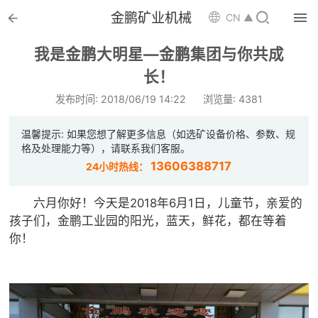


金鹏矿业机械

CN ▲

首页
我是金鹏大明星—金鹏集团与你共成

长！
选矿设备
发布时间: 2018/06/19 14:22
浏览量: 4381

配件耗材
温馨提示: 如果您想了解更多信息（如选矿设备价格、参数、规

解决方案
格及处理能力等），请联系我们客服。
13606388717
24小时热线：

选矿总包
六月你好！今天是2018年6月1日，儿童节，亲爱的

案例中心
孩子们，金鹏工业园的阳光，蓝天，鲜花，都在等着
你！

服务体系

新闻中心