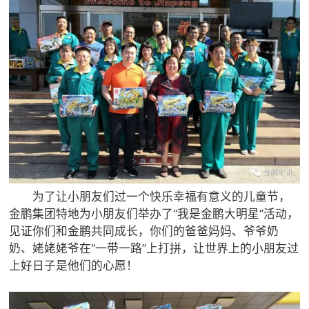

矿山设计院

选矿实验室

关于金鹏
发展历程
企业文化
专家团队

联系我们
为了让小朋友们过一个快乐幸福有意义的儿童节，
金鹏集团特地为小朋友们举办了
“
我是金鹏大明星”活动，
见证你们和金鹏共同成长，你们的爸爸妈妈、爷爷奶
奶、姥姥姥爷在“一带一路”上打拼，让世界上的小朋友过
上好日子是他们的心愿！