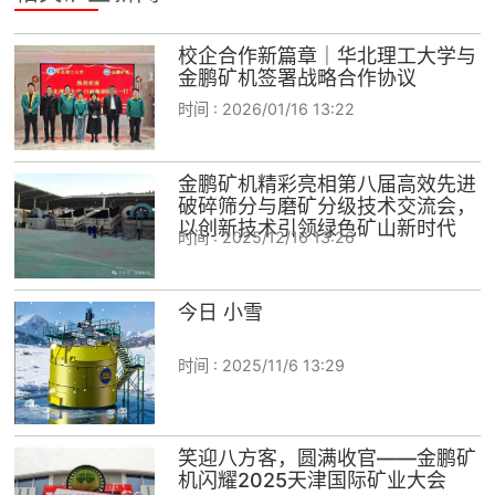
校企合作新篇章｜华北理工大学与
金鹏矿机签署战略合作协议
时间 :
2026/01/16 13:22
金鹏矿机精彩亮相第八届高效先进
破碎筛分与磨矿分级技术交流会，
以创新技术引领绿色矿山新时代
时间 :
2025/12/16 13:26
今日 小雪
时间 :
2025/11/6 13:29
笑迎八方客，圆满收官——金鹏矿
机闪耀2025天津国际矿业大会