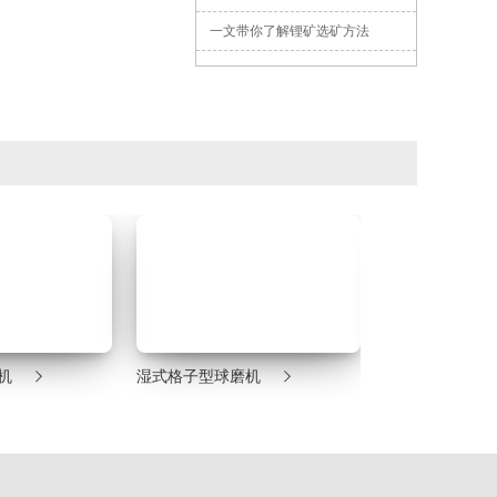
一文带你了解锂矿选矿方法


机
湿式格子型球磨机
沉没式螺旋分级