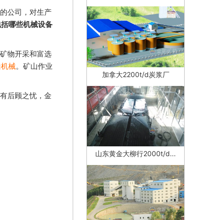
的公司，对生产
包括哪些机械设备
矿物开采和富选
山机械
。矿山作业
加拿大2200t/d炭浆厂
有后顾之忧，金
山东黄金大柳行2000t/d...