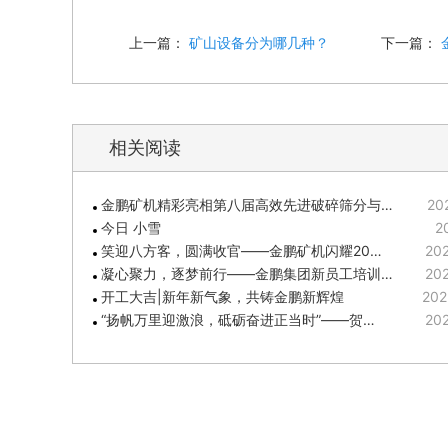
上一篇：
矿山设备分为哪几种？
下一篇：
相关阅读
金鹏矿机精彩亮相第八届高效先进破碎筛分与…
20
今日 小雪
2
笑迎八方客，圆满收官——金鹏矿机闪耀20…
202
凝心聚力，逐梦前行——金鹏集团新员工培训…
202
开工大吉|新年新气象，共铸金鹏新辉煌
202
“扬帆万里迎激浪，砥砺奋进正当时”——贺…
202