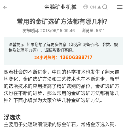


金鹏矿业机械

CN ▲

首页
常用的金矿选矿方法都有哪几种？

选矿设备
发布时间: 2018/06/15 09:46
浏览量: 5611

配件耗材
温馨提示: 如果您想了解更多信息（如选矿设备价格、参数、规
格及处理能力等），请联系我们客服。

解决方案
13606388717
24小时热线：

选矿总包
随着社会的不断进步，中国的科学技术也发生了翻天覆
地变化，金矿选矿方法和工艺技术也在不断进步，新型

案例中心
的选冶技术的应用提高了精矿选别的品位，金矿选矿方
法也在不断的进步，那么常用的金矿选矿方法都有哪几

服务体系
种？下面小编就为大家介绍几种金矿选矿方法。

新闻中心
浮选法
主要用于处理较细浸染的脉金矿石，常将金浮选入铜、