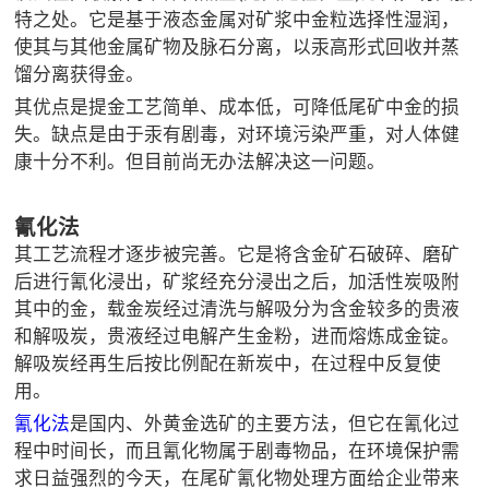
特之处。它是基于液态金属对矿浆中金粒选择性湿润，
使其与其他金属矿物及脉石分离，以汞高形式回收并蒸
馏分离获得金。
其优点是提金工艺简单、成本低，可降低尾矿中金的损
失。缺点是由于汞有剧毒，对环境污染严重，对人体健
康十分不利。但目前尚无办法解决这一问题。
氰化法
其工艺流程才逐步被完善。它是将含金矿石破碎、磨矿
后进行氰化浸出，矿浆经充分浸出之后，加活性炭吸附
其中的金，载金炭经过清洗与解吸分为含金较多的贵液
和解吸炭，贵液经过电解产生金粉，进而熔炼成金锭。
解吸炭经再生后按比例配在新炭中，在过程中反复使
用。
氰化法
是国内、外黄金选矿的主要方法，但它在氰化过
程中时间长，而且氰化物属于剧毒物品，在环境保护需
求日益强烈的今天，在尾矿氰化物处理方面给企业带来