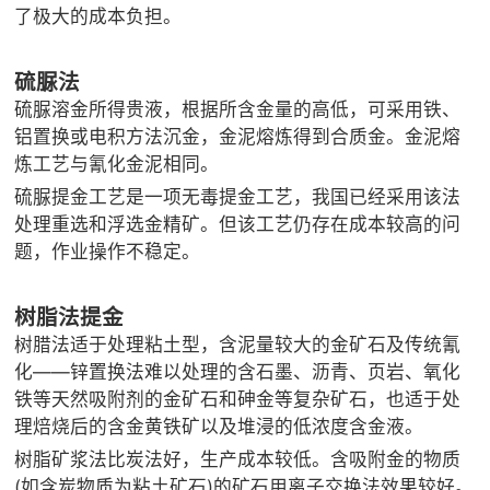
了极大的成本负担。
硫脲法
硫脲溶金所得贵液，根据所含金量的高低，可采用铁、
铝置换或电积方法沉金，金泥熔炼得到合质金。金泥熔
炼工艺与氰化金泥相同。
硫脲提金工艺是一项无毒提金工艺，我国已经采用该法
处理重选和浮选金精矿。但该工艺仍存在成本较高的问
题，作业操作不稳定。
树脂法提金
树腊法适于处理粘土型，含泥量较大的金矿石及传统氰
化——锌置换法难以处理的含石墨、沥青、页岩、氧化
铁等天然吸附剂的金矿石和砷金等复杂矿石，也适于处
理焙烧后的含金黄铁矿以及堆浸的低浓度含金液。
树脂矿浆法比炭法好，生产成本较低。含吸附金的物质
(如含炭物质为粘土矿石)的矿石用离子交换法效果较好。