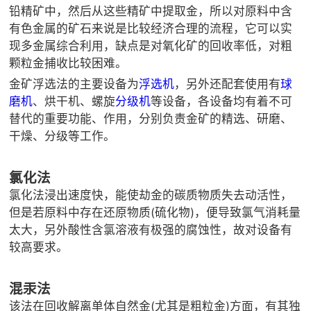

矿山设计院
铅精矿中，然后从这些精矿中提取金，所以对原料中含
有色金属的矿石来说是比较经济合理的流程，它可以实

选矿实验室
现多金属综合利用，缺点是对氧化矿的回收率低，对粗
颗粒金捕收比较困难。
金矿浮选法的主要设备为
浮选机
，另外还配套使用有
球

关于金鹏
磨机
、烘干机、螺旋
分级机
等设备，各设备均有着不可
发展历程
替代的重要功能、作用，分别负责金矿的精选、研磨、
企业文化
干燥、分级等工作。
专家团队

氯化法
联系我们
氯化法浸出速度快，能使劫金的碳质物质失去动活性，
但是若原料中存在还原物质(硫化物)，便导致氯气消耗量
太大，另外酸性含氯溶液有极强的腐蚀性，故对设备有
较高要求。
混汞法
该法在回收解离单体自然金(尤其是粗粒金)方面，有其独