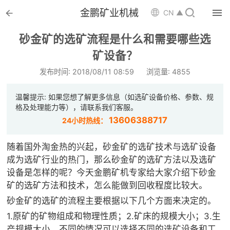


金鹏矿业机械

CN ▲

首页
砂金矿的选矿流程是什么和需要哪些选

矿设备？
选矿设备
发布时间: 2018/08/11 08:59
浏览量: 4855

配件耗材
温馨提示: 如果您想了解更多信息（如选矿设备价格、参数、规

解决方案
格及处理能力等），请联系我们客服。
13606388717
24小时热线：

选矿总包
随着国外淘金热的兴起，砂金矿的选矿技术与选矿设备

案例中心
成为选矿行业的热门，那么砂金矿的选矿方法以及选矿
设备是怎样的呢？今天金鹏矿机专家给大家介绍下砂金

服务体系
矿的选矿方法和技术，怎么能做到回收程度比较大。
砂金矿的选矿的流程主要根据以下几个方面来决定的。

新闻中心
1.原矿的矿物组成和物理性质；2.矿床的规模大小；3.生
产规模大小。不同的情况可以选择不同的选矿设备和工