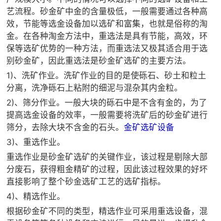

矿山设计院
艺流程。砂金矿中金的含量极低，一般需要通过各种高
效，节能等选金设备加以选矿和富集，也就是俗称的淘

选矿实验室
金。在各种淘金方法中，重选法是具有节能，高效，环
保等选矿优势的一种方法，而重选法又极其适合用于选

关于金鹏
别砂金矿，因此重选法是砂金矿选矿的主要方法。
1)、洗矿作业。洗矿作业的目的是使砾石、砂土和粒土
发展历程
分离，洗净砾石上粘附的细泥与混杂其内金粒。
企业文化
2)、筛分作业。一般大块的砾石中是不含有金的，为了
专家团队
提高选金设备的效率，一般需要将洗矿后的砂金矿进行

联系我们
筛分，去除大块不含金的石头。
金矿选矿设备
3)、重选作业。
重选作业是砂金矿选矿的关键作业，该过程是剔除大部
分废石，获得粗金精矿的过程，因此该过程效果的好坏
直接影响了整个砂金选矿工艺的选矿指标。
4)、精选作业。
根据砂金矿不同的类型，精选作业可采用重选设备，混