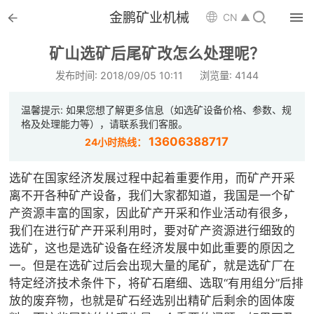


金鹏矿业机械

CN ▲

首页
矿山选矿后尾矿改怎么处理呢？

选矿设备
发布时间: 2018/09/05 10:11
浏览量: 4144

配件耗材
温馨提示: 如果您想了解更多信息（如选矿设备价格、参数、规
格及处理能力等），请联系我们客服。

解决方案
13606388717
24小时热线：

选矿总包
选矿在国家经济发展过程中起着重要作用，而矿产开采
离不开各种矿产设备，我们大家都知道，我国是一个矿

案例中心
产资源丰富的国家，因此矿产开采和作业活动有很多，
我们在进行矿产开采利用时，要对矿产资源进行细致的

服务体系
选矿，这也是选矿设备在经济发展中如此重要的原因之
一。但是在选矿过后会出现大量的尾矿，就是选矿厂在

新闻中心
特定经济技术条件下，将矿石磨细、选取“有用组分”后排
放的废弃物，也就是矿石经选别出精矿后剩余的固体废