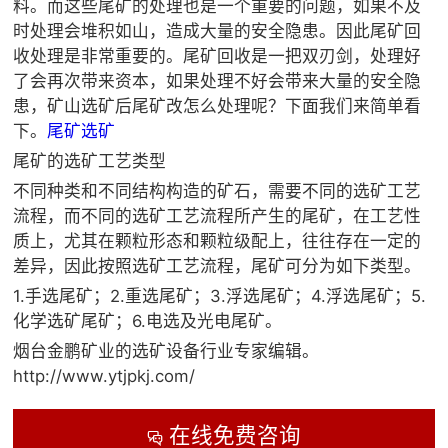
料。而这些尾矿的处理也是一个重要的问题，如果不及

矿山设计院
时处理会堆积如山，造成大量的安全隐患。因此尾矿回
收处理是非常重要的。尾矿回收是一把双刃剑，处理好

选矿实验室
了会再次带来资本，如果处理不好会带来大量的安全隐
患，矿山选矿后尾矿改怎么处理呢？下面我们来简单看

关于金鹏
下。
尾矿选矿
发展历程
尾矿的选矿工艺类型
企业文化
不同种类和不同结构构造的矿石，需要不同的选矿工艺
专家团队
流程，而不同的选矿工艺流程所产生的尾矿，在工艺性
质上，尤其在颗粒形态和颗粒级配上，往往存在一定的

联系我们
差异，因此按照选矿工艺流程，尾矿可分为如下类型。
1.手选尾矿；2.重选尾矿；3.浮选尾矿；4.浮选尾矿；5.
化学选矿尾矿；6.电选及光电尾矿。
烟台金鹏矿业的选矿设备行业专家编辑。
http://www.ytjpkj.com/
在线免费咨询
