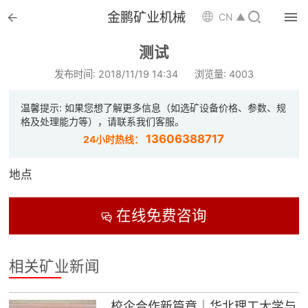


金鹏矿业机械

CN ▲

首页
测试

选矿设备
发布时间: 2018/11/19 14:34
浏览量: 4003

配件耗材
温馨提示: 如果您想了解更多信息（如选矿设备价格、参数、规
格及处理能力等），请联系我们客服。

解决方案
13606388717
24小时热线：

选矿总包
地点

案例中心
在线免费咨询


服务体系
相关矿业新闻

新闻中心
校企合作新篇章｜华北理工大学与