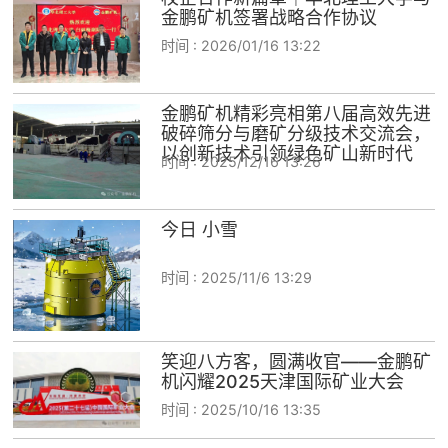

矿山设计院
金鹏矿机签署战略合作协议
时间 :
2026/01/16 13:22

选矿实验室
金鹏矿机精彩亮相第八届高效先进

关于金鹏
破碎筛分与磨矿分级技术交流会，
以创新技术引领绿色矿山新时代
发展历程
时间 :
2025/12/16 13:26
企业文化
专家团队
今日 小雪

联系我们
时间 :
2025/11/6 13:29
笑迎八方客，圆满收官——金鹏矿
机闪耀2025天津国际矿业大会
时间 :
2025/10/16 13:35