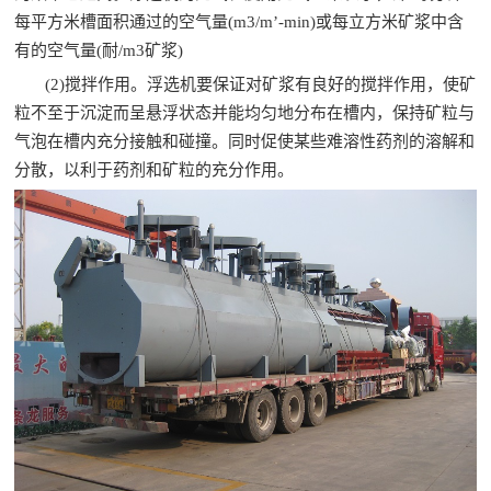

矿山设计院
每平方米槽面积通过的空气量(m3/m’-min)或每立方米矿浆中含
有的空气量(耐/m3矿浆)

选矿实验室
(2)搅拌作用。浮选机要保证对矿浆有良好的搅拌作用，使矿
粒不至于沉淀而呈悬浮状态并能均匀地分布在槽内，保持矿粒与

关于金鹏
气泡在槽内充分接触和碰撞。同时促使某些难溶性药剂的溶解和
分散，以利于药剂和矿粒的充分作用。
发展历程
企业文化
专家团队

联系我们