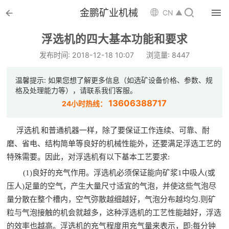


金鹏矿业机械

CN ▲

首页
浮选机的四大基本功能和要求

选矿设备
发布时间: 2018-12-18 10:07
浏览量: 8447

配件耗材
温馨提示: 如果您想了解更多信息（如选矿设备价格、参数、规
格及处理能力等），请联系我们客服。

解决方案
13606388717
24小时热线：

选矿总包
浮选机
和普通机器一样，除了要保证工作连续、可靠、耐
磨、省电、结构简单等良好的机械性能外，还要满足浮选工艺的

案例中心
特殊需要。因此，对浮选机有以下基本工艺要求:
(1)良好的充气作用。浮选机必须保证能向矿浆1中吸人(或

服务体系
压人)足量的空气，产生大量尺寸适宜的气泡，并使这些气泡尽

量分散在整个槽内，空气弥散越细越好，气泡分布越均匀.则矿
新闻中心
粒与气泡接触的机会就越多，这种浮选机的工艺性能越好，浮选
的效率也越高。浮选机的充气程度用充气量来表示，即:每分钟