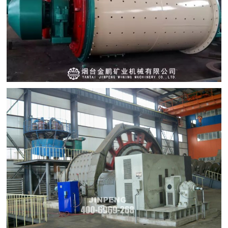

矿山设计院

选矿实验室

关于金鹏
发展历程
企业文化
专家团队

联系我们