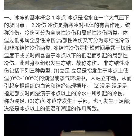
一、冰冻的基本概念 1.冰点 冰点是指水在一个大气压下
的凝固点。 2.冷伤 冷伤是指寒冷对机体的有害作用，统
称冷伤。冷伤可分为全身性冷伤和局部性冷伤两类，体
温过低即属全身性冷伤;局部性冷伤又可分为冻结性冷伤
和非冻结性冷伤两类. 冻结性冷伤是指短时间暴露于极低
温度下或长时间暴露于冰点以下的低温而引起的局部性
冷伤。此时身枢组织发生冻结，故称冻伤。 非冻结性冷
伤包括下列三种类型: (1)立足 立足是指发生于冰点上低
温(0℃-100℃)的潮湿或蒸气环境中，人站立不动，从而
引起身枢组织的血管和神经病理损坏。 (2)浸足 浸足是
指足部长时间浸渍于冰点以上的冷水中所引起的冷伤，
称为浸足. (3)冻疮 冻疮常发生于手部，也可发生于足部;
冻疮是冰点以上的低温和潮湿的作用所致。