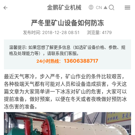


金鹏矿业机械

CN ▲

首页
严冬里矿山设备如何防冻

选矿设备
发布时间: 2018-12-28 08:51
浏览量: 4179

配件耗材
温馨提示: 如果您想了解更多信息（如选矿设备价格、参数、规
格及处理能力等），请联系我们客服。

解决方案
13606388717
24小时热线：

选矿总包
最近天气寒冷，步入严冬，矿山作业的条件比较艰苦，
各种极端天气都有可能对人员和设备造成损害，今天这

案例中心
篇文章为大家简单讲一下冰冻对矿山的危害，大家可以
提前准备，做好预案，以便在冬天或者夜晚做好预防冰

服务体系
冻伤害的准备。

新闻中心