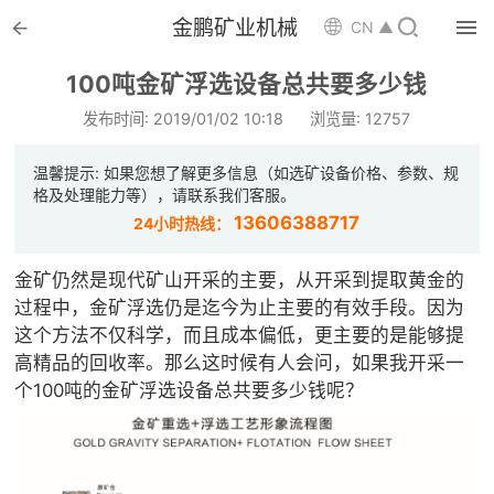


金鹏矿业机械

CN ▲

首页
100吨金矿浮选设备总共要多少钱

选矿设备
发布时间: 2019/01/02 10:18
浏览量: 12757

配件耗材
温馨提示: 如果您想了解更多信息（如选矿设备价格、参数、规
格及处理能力等），请联系我们客服。

解决方案
13606388717
24小时热线：

选矿总包
金矿仍然是现代矿山开采的主要，从开采到提取黄金的
过程中，金矿浮选仍是迄今为止主要的有效手段。因为

案例中心
这个方法不仅科学，而且成本偏低，更主要的是能够提
高精品的回收率。那么这时候有人会问，如果我开采一

服务体系
个100吨的金矿浮选设备总共要多少钱呢？

新闻中心