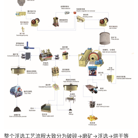

矿山设计院

选矿实验室

关于金鹏
发展历程
企业文化
专家团队

联系我们
整个浮选工艺流程大致分为破碎→磨矿→浮选→烘干等