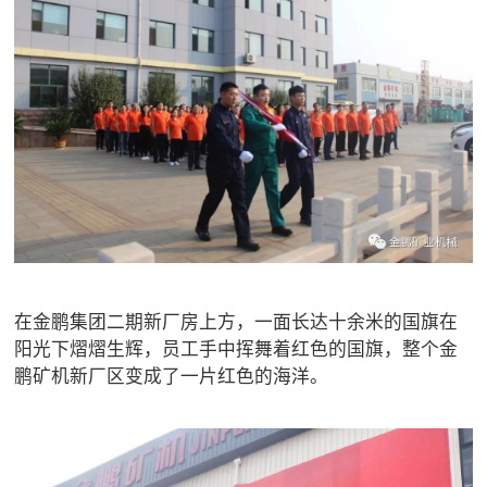

矿山设计院

选矿实验室

关于金鹏
发展历程
企业文化
专家团队

联系我们
在金鹏集团二期新厂房上方，一面长达十余米的国旗在
阳光下熠熠生辉，员工手中挥舞着红色的国旗，整个金
鹏矿机新厂区变成了一片红色的海洋。