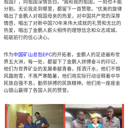
祖国》，向祖国深情告白。“我和我的祖国，一刻也不能
分割。无论我走到哪里，都留下一首赞歌。”优美的旋律
唱出了金鹏人对祖国母亲的热爱，对中国共产党的深厚
情感，唱出了对新中国70年来伟大成就的礼赞和无比的
热爱，唱出了金鹏人薪火相传的理想信念和众志成城、
砥砺前行的信心决心。
作为
中国矿山总包EPC
的开拓者，金鹏人的足迹遍布世
界五大洲，每一处，都留下了金鹏人拼搏奋斗的印记，
他们为世界矿业的发展奉献青春，挥洒汗水，他们不惧
风霜雨雪，不畏严寒酷暑，他们用实际行动诠释着中华
民族自强不息，勤劳拼搏的民族精神。他们用一座座金
山银山赢得了各国人民的赞誉。