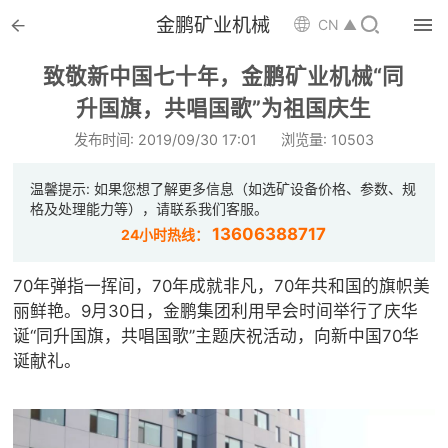


金鹏矿业机械

CN ▲

首页
致敬新中国七十年，金鹏矿业机械“同

升国旗，共唱国歌”为祖国庆生
选矿设备
发布时间: 2019/09/30 17:01
浏览量: 10503

配件耗材
温馨提示: 如果您想了解更多信息（如选矿设备价格、参数、规

解决方案
格及处理能力等），请联系我们客服。
13606388717
24小时热线：

选矿总包
70年弹指一挥间，70年成就非凡，70年共和国的旗帜美

案例中心
丽鲜艳。9月30日，金鹏集团利用早会时间举行了庆华
诞“同升国旗，共唱国歌”主题庆祝活动，向新中国70华

服务体系
诞献礼。

新闻中心