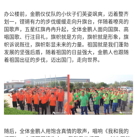
办公楼前，金鹏仪仗队的小伙子们英姿飒爽，迈着整齐
划一，铿锵有力的步伐缓缓走向升旗台，伴随着嘹亮的
国歌声，五星红旗冉冉升起，全体金鹏人面向国旗、高
唱国歌、行注目礼，旗帜就是方向，旗帜就是形象，旗
帜诉说既往，旗帜彰显未来的力量。祖国就是我们蓬勃
发展的坚强后盾，随着祖国的日益强大，金鹏人也跟随
着祖国出征的步伐，迈出国门，走向世界。
随后，全体金鹏人用饱含真情的歌声，唱响《我和我的