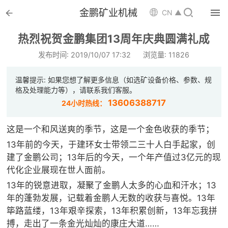


金鹏矿业机械

CN ▲

首页
热烈祝贺金鹏集团13周年庆典圆满礼成

选矿设备
发布时间: 2019/10/07 17:32
浏览量: 11826

配件耗材
温馨提示: 如果您想了解更多信息（如选矿设备价格、参数、规
格及处理能力等），请联系我们客服。

解决方案
13606388717
24小时热线：

选矿总包
这是一个和风送爽的季节，这是一个金色收获的季节；
13年前的今天，于建环女士带领二三十人白手起家，创

案例中心
建了金鹏公司；13年后的今天，一个年产值过3亿元的现
代化企业展现在世人面前。

服务体系
13年的锐意进取，凝聚了金鹏人太多的心血和汗水；13
年的蓬勃发展，记载着金鹏人无数的收获与喜悦。13年

新闻中心
筚路蓝缕，13年艰辛探索，13年积累创新，13年忘我拼
搏，走出了一条金光灿灿的康庄大道……