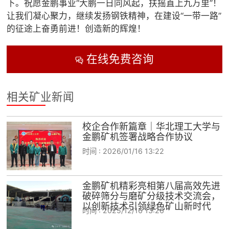
下。祝愿金鹏事业“大鹏一日同风起，扶摇直上九万里”！
让我们凝心聚力，继续发扬钢铁精神，在建设“一带一路”
的征途上奋勇前进！创造新的辉煌！
在线免费咨询

相关矿业新闻
校企合作新篇章｜华北理工大学与
金鹏矿机签署战略合作协议
时间 :
2026/01/16 13:22
金鹏矿机精彩亮相第八届高效先进
破碎筛分与磨矿分级技术交流会，
以创新技术引领绿色矿山新时代
时间 :
2025/12/16 13:26