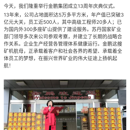

矿山设计院
今天，我们隆重举行金鹏集团成立13周年庆典仪式。
13年来，公司占地面积达5万多平方米，年产值已突破3

选矿实验室
亿元大关，员工近500人，其中高级工程师20多人；已
为国内外300多座矿山提供了建设服务。苏丹国家矿业

关于金鹏
部门领导多次来公司参观考察，并建立了长期的战略合
作关系。企业生产经营各管理体系健康运行。金鹏这艘
发展历程
矿机航母，正承载着客户和社会各界的希望、承载着全
企业文化
体员工的梦想，在振兴世界矿业的伟大征途上扬帆起
专家团队
航！

联系我们