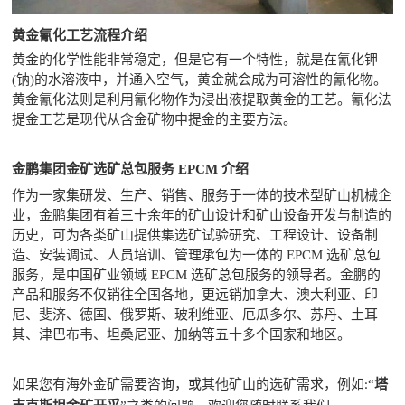
黄金氰化工艺流程介绍
黄金的化学性能非常稳定，但是它有一个特性，就是在氰化钾
(钠)的水溶液中，并通入空气，黄金就会成为可溶性的氰化物。
黄金氰化法则是利用氰化物作为浸出液提取黄金的工艺。氰化法
提金工艺是现代从含金矿物中提金的主要方法。
金鹏集团金矿选矿总包服务
EPCM
介绍
作为一家集研发、生产、销售、服务于一体的技术型矿山机械企
业，金鹏集团有着三十余年的矿山设计和矿山设备开发与制造的
历史，可为各类矿山提供集选矿试验研究、工程设计、设备制
造、安装调试、人员培训、管理承包为一体的 EPCM 选矿总包
服务，是中国矿业领域 EPCM 选矿总包服务的领导者。金鹏的
产品和服务不仅销往全国各地，更远销加拿大、澳大利亚、印
尼、斐济、德国、俄罗斯、玻利维亚、厄瓜多尔、苏丹、土耳
其、津巴布韦、坦桑尼亚、加纳等五十多个国家和地区。
如果您有海外金矿需要咨询，或其他矿山的选矿需求，例如
“
塔
: