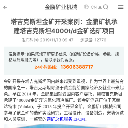


金鹏矿业机械

CN ▲

首页
塔吉克斯坦金矿开采案例：金鹏矿机承

建塔吉克斯坦4000t/d金矿选矿项目
选矿设备
发布时间: 2019/11/13 09:47
浏览量: 12776

配件耗材
温馨提示: 如果您想了解更多信息（如选矿设备价格、参数、规

解决方案
格及处理能力等），请联系我们客服。
13606388717
24小时热线：

选矿总包
金矿开采在塔吉克斯坦国内越来越受到重视，作为世界上最贫穷

案例中心
的国家之一，塔吉克斯坦寄望于黄金能给国家经济及就业带来起
色。早在 2014 年，金鹏集团就受国内客户委托，到塔吉克斯坦

服务体系
承建了4000t/d金矿浮选氰化精冶炼厂。该金矿浮选厂位于瓦赫
达特市 (Vahdat)，于 2015 年投产开采金矿。金鹏矿山机械公司

新闻中心
参与了该金矿的选矿实验研究，工程设计，设备制造，安装调试
和人员培训，一整套的
选矿总包服务 EPCM
。