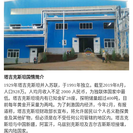

矿山设计院

选矿实验室

关于金鹏
发展历程
企业文化
专家团队

联系我们
塔吉克斯坦国情简介
1929年塔吉克斯坦并入苏联，于1991年独立。截至2019年8月，
人口928万。人均月收入不足 2000 人民币，为独联体国家中最
低。塔吉克斯坦境内有已知金矿28座，探明储量超过400吨，目
前每年黄金开采量为两吨。为了刺激国内经济，今年2月，有报
道称，塔吉克斯坦财政部长宣布，将允许居民以个人名义勘探黄
金及其他矿物，但必须是在不受任何公司管辖的地区内。
塔吉克
斯坦与中国新疆，阿富汗，乌兹别克斯坦及吉尔吉斯斯坦接壤，
属内陆国家。