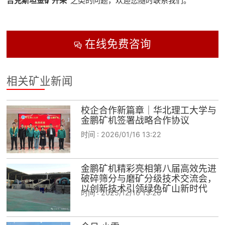
吉克斯坦
金矿开采
”之类的问题，欢迎您随时联系我们。
在线免费咨询

相关矿业新闻
校企合作新篇章｜华北理工大学与
金鹏矿机签署战略合作协议
时间 :
2026/01/16 13:22
金鹏矿机精彩亮相第八届高效先进
破碎筛分与磨矿分级技术交流会，
以创新技术引领绿色矿山新时代
时间 :
2025/12/16 13:26