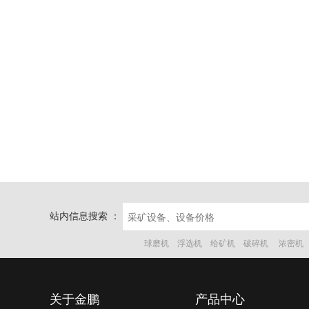
站内信息搜索 ：
球磨机
浮选机
给矿机
破碎机
浓密机
关于金鹏
产品中心