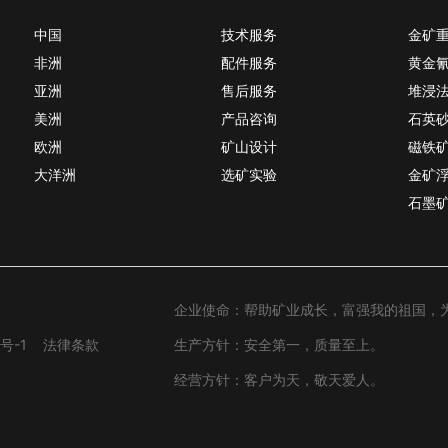
中国
技术服务
金矿
非洲
配件服务
黄金
亚洲
售后服务
堆浸
美洲
产品咨询
石英
欧洲
矿山设计
磁铁
大洋洲
选矿实验
金矿
石墨
企业使命：帮助矿业成长，富强我的祖国，
号-1
法律条款
生产方针：安全第一，质量至上。
经营方针：客户为天，敬天爱人。