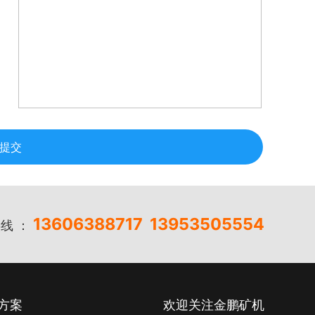
提交
13606388717
13953505554
线 ：
方案
欢迎关注金鹏矿机