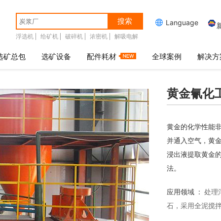
搜索

Language
浮选机
给矿机
破碎机
浓密机
解吸电解
选矿总包
选矿设备
配件耗材
全球案例
解决方
黄金氰化
黄金的化学性能非
并通入空气，黄
浸出液提取黄金
法。
应用领域 :
处理
石，采用全泥搅