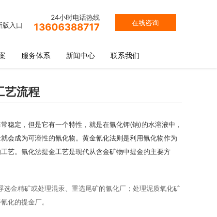
24小时电话热线
在线咨询
新版入口
13606388717
案
服务体系
新闻中心
联系我们
工艺流程
常稳定，但是它有一个特性，就是在氰化钾(钠)的水溶液中，
金就会成为可溶性的氰化物。黄金氰化法则是利用氰化物作为
的工艺。氰化法提金工艺是现代从含金矿物中提金的主要方
浮选金精矿或处理混汞、重选尾矿的氰化厂；处理泥质氧化矿
拌氰化的提金厂。