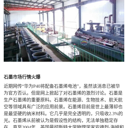

矿山设计院

选矿实验室

关于金鹏
发展历程
企业文化
专家团队

联系我们
石墨市场行情火爆
近期网传“华为P40将配备石墨烯电池”，虽然该消息已被华
为官方否认。但是网上掀起了对石墨烯的激烈讨论。石墨是
生产石墨烯的重要原料。石墨烯在能源、生物技术、航天航
空等领域具有广泛的应用前景。石墨烯目前是世上最薄却也
是最坚硬的纳米材料。它几乎是完全透明的，只吸收2.3%的
光。石墨烯从前被认为是假设性的结构，无法单独稳定存
在，直至2004年，英国曼彻斯特大学物理学家安德烈·海姆和