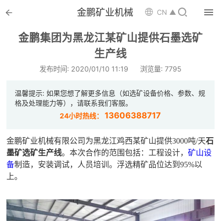


金鹏矿业机械

CN ▲

首页
金鹏集团为黑龙江某矿山提供石墨选矿

生产线
选矿设备
发布时间: 2020/01/10 11:19
浏览量: 7795

配件耗材
温馨提示: 如果您想了解更多信息（如选矿设备价格、参数、规

解决方案
格及处理能力等），请联系我们客服。
13606388717
24小时热线：

选矿总包
金鹏矿业机械有限公司为黑龙江鸡西某矿山提供3000吨/天
石

案例中心
墨矿选矿生产线
。本次合作的范围包括：工程设计，
矿山设
备
制造，安装调试，人员培训。浮选精矿品位达到95%以

服务体系
上。

新闻中心