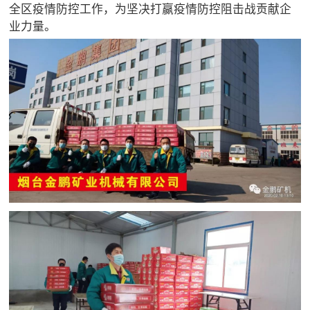

矿山设计院
全区疫情防控工作，为坚决打赢疫情防控阻击战贡献企
业力量。

选矿实验室

关于金鹏
发展历程
企业文化
专家团队

联系我们