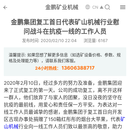


金鹏矿业机械

CN ▲

首页
金鹏集团复工首日代表矿山机械行业慰

问战斗在抗疫一线的工作人员
选矿设备
发布时间: 2020/02/10 22:04
浏览量: 6167

配件耗材
温馨提示: 如果您想了解更多信息（如选矿设备价格、参数、规

解决方案
格及处理能力等），请联系我们客服。
13606388717
24小时热线：

选矿总包
2020年2月10日，经过多方的努力及准备，金鹏集团迎

案例中心
来了正式复工的第一天。公司的成功复工，离不开这样
一群人，他们放弃了与家人的团聚，没日没夜的坚守在

服务体系
抗疫的最前线，用爱心和责任保一方平安。为表达对一
线工作人员最诚挚的感谢，金鹏集团于复工首日向开发

新闻中心
区古现办事处捐赠了150箱红彤彤的烟台大苹果，代表
矿
山机械
行业向一线工作人员们致以最崇高的敬意，助力