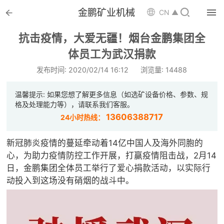


金鹏矿业机械

CN ▲

首页
抗击疫情，大爱无疆！烟台金鹏集团全

体员工为武汉捐款
选矿设备
发布时间: 2020/02/14 16:12
浏览量: 14488

配件耗材
温馨提示: 如果您想了解更多信息（如选矿设备价格、参数、规

解决方案
格及处理能力等），请联系我们客服。
13606388717
24小时热线：

选矿总包
新冠肺炎疫情的蔓延牵动着14亿中国人及海外同胞的

案例中心
心，为助力疫情防控工作开展，打赢疫情阻击战，2月14
日，金鹏集团全体员工举行了爱心捐款活动，以实际行

服务体系
动投入到这场没有硝烟的战斗中。

新闻中心