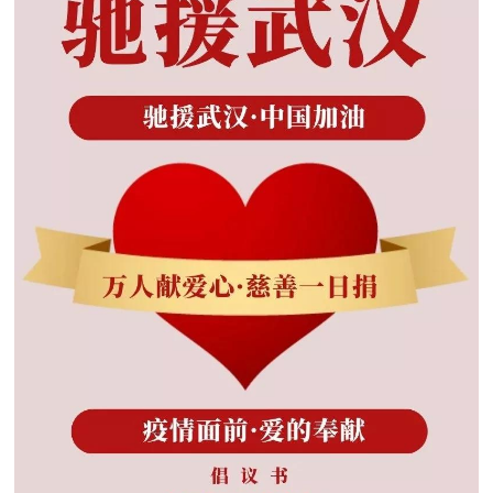

矿山设计院

选矿实验室

关于金鹏
发展历程
企业文化
专家团队

联系我们