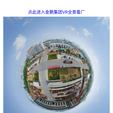

矿山设计院
点此进入金鹏集团VR全景看厂

选矿实验室

关于金鹏
发展历程
企业文化
专家团队

联系我们