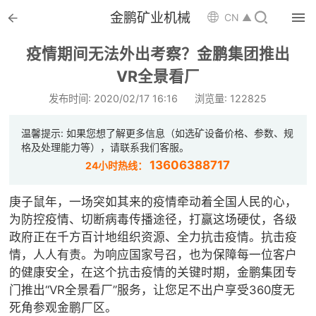


金鹏矿业机械

CN ▲

首页
疫情期间无法外出考察？金鹏集团推出

VR全景看厂
选矿设备
发布时间: 2020/02/17 16:16
浏览量: 122825

配件耗材
温馨提示: 如果您想了解更多信息（如选矿设备价格、参数、规

解决方案
格及处理能力等），请联系我们客服。
13606388717
24小时热线：

选矿总包
庚子鼠年，一场突如其来的疫情牵动着全国人民的心，

案例中心
为防控疫情、切断病毒传播途径，打赢这场硬仗，各级
政府正在千方百计地组织资源、全力抗击疫情。抗击疫

服务体系
情，人人有责。为响应国家号召，也为保障每一位客户
的健康安全，在这个抗击疫情的关键时期，金鹏集团专

新闻中心
门推出“VR全景看厂”服务，让您足不出户享受360度无
死角参观金鹏厂区。