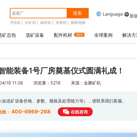
搜索

Language
新
浮选机
给矿机
破碎机
浓密机
解吸电解
选矿总包
选矿设备
配件耗材
全球案例
解决方
智能装备1号厂房奠基仪式圆满礼成！
/16 11:28
浏览量：5218
来源：金鹏矿机
息（如选矿设备价格、参数、规格及处理能力等），请联系我们客服。
400-6969-268
热线：
在线咨询