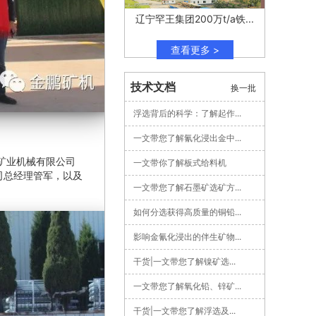
辽宁罕王集团200万t/a铁...
查看更多 >
技术文档
换一批
浮选背后的科学：了解起作...
一文带您了解氰化浸出金中...
矿业机械有限公司
一文带你了解板式给料机
司总经理管军，以及
一文带您了解石墨矿选矿方...
如何分选获得高质量的铜铅...
影响金氰化浸出的伴生矿物...
干货|一文带您了解镍矿选...
一文带您了解氧化铅、锌矿...
干货|一文带您了解浮选及...