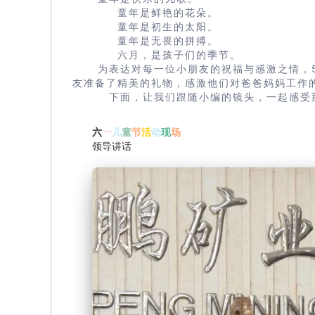
童年是鲜艳的花朵。
童年是初生的太阳。
童年是无畏的拼搏。
六月，是孩子们的季节。
为表达对每一位小朋友的祝福与感激之情，
友准备了精美的礼物，感激他们对爸爸妈妈工作
下面，让我们跟随小编的镜头，一起感受
六
一
儿
童
节
活
动
现
场
领导讲话