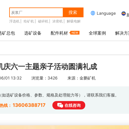
搜索

Language
浮选机
给矿机
破碎机
浓密机
解吸电解
选矿总包
选矿设备
配件耗材
全球案例
解决方
机庆六一主题亲子活动圆满礼成
/01 13:32
浏览量：3426
来源：金鹏矿机
息（如选矿设备价格、参数、规格及处理能力等），请联系我们客服。
13606388717
时热线：
在线咨询