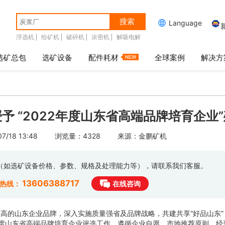
搜索

Language
浮选机
给矿机
破碎机
浓密机
解吸电解
选矿总包
选矿设备
配件耗材
全球案例
解决方
予 “2022年度山东省高端品牌培育企业
/18 13:48
浏览量：4328
来源：金鹏矿机
息（如选矿设备价格、参数、规格及处理能力等），请联系我们客服。
13606388717
时热线：
在线咨询
的山东企业品牌，深入实施质量强省及品牌战略，共建共享“好品山东”
年度山东省高端品牌培育企业评选工作。遵循企业自愿、市地推荐原则，经