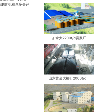
金鹏矿机在众多参评
加拿大2200t/d炭浆厂
山东黄金大柳行2000t/d...