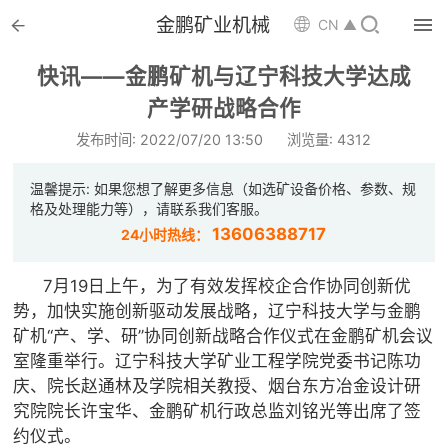


金鹏矿业机械

CN ▲

首页
快讯——金鹏矿机与辽宁科技大学达成

产学研战略合作
选矿设备
发布时间: 2022/07/20 13:50
浏览量: 4312

配件耗材
温馨提示: 如果您想了解更多信息（如选矿设备价格、参数、规

解决方案
格及处理能力等），请联系我们客服。
13606388717
24小时热线：

选矿总包
7月19日上午，为了有效发挥校企合作协同创新优

案例中心
势，加快实施创新驱动发展战略，辽宁科技大学与金鹏
矿机“产、学、研”协同创新战略合作仪式在金鹏矿机会议

服务体系
室隆重举行。辽宁科技大学矿业工程学院党委书记陈功
庆、院长赵通林及学院相关教授、烟台东方冶金设计研

新闻中心
究院院长许宝华、金鹏矿机行政总监刘铭光等出席了签
约仪式。