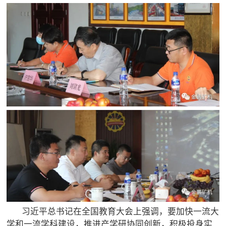

矿山设计院

选矿实验室

关于金鹏
发展历程
企业文化
专家团队

联系我们
习近平总书记在全国教育大会上强调，要加快一流大
学和一流学科建设，推进产学研协同创新，积极投身实