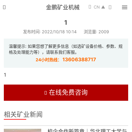
金鹏矿业机械


CN ▲

首页

1
选矿设备

发布时间: 2022/10/18 10:14
浏览量: 2009
配件耗材

温馨提示: 如果您想了解更多信息（如选矿设备价格、参数、规
格及处理能力等），请联系我们客服。
13606388717
24小时热线：
解决方案

选矿总包
1

案例中心

在线免费咨询

服务体系

相关矿业新闻
新闻中心

校企合作新篇章｜华北理工大学与