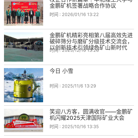
矿山设计院
金鹏矿机签署战略合作协议

时间 :
2026/01/16 13:22
选矿实验室

金鹏矿机精彩亮相第八届高效先进
关于金鹏
破碎筛分与磨矿分级技术交流会，

以创新技术引领绿色矿山新时代
时间 :
2025/12/16 13:26
发展历程
企业文化
专家团队
今日 小雪
联系我们

时间 :
2025/11/6 13:29
笑迎八方客，圆满收官——金鹏矿
机闪耀2025天津国际矿业大会
时间 :
2025/10/16 13:35