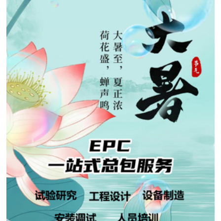

矿山设计院

选矿实验室

关于金鹏
发展历程
企业文化
专家团队

联系我们