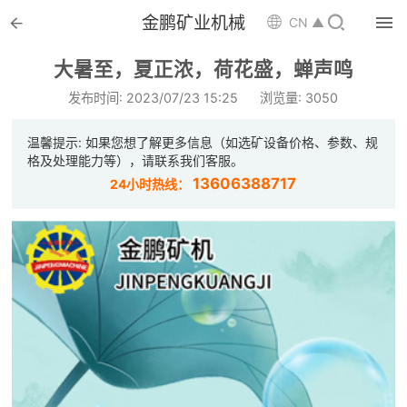


金鹏矿业机械

CN ▲

首页
大暑至，夏正浓，荷花盛，蝉声鸣

选矿设备
发布时间: 2023/07/23 15:25
浏览量: 3050

配件耗材
温馨提示: 如果您想了解更多信息（如选矿设备价格、参数、规
格及处理能力等），请联系我们客服。

解决方案
13606388717
24小时热线：

选矿总包

案例中心

服务体系

新闻中心