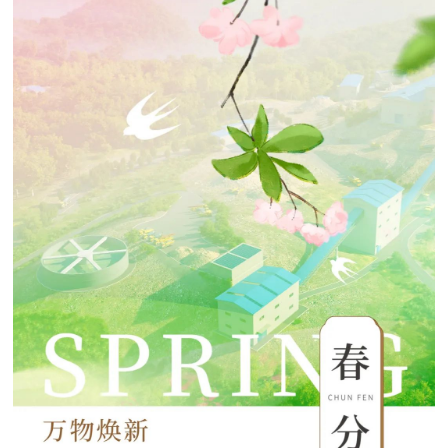

矿山设计院

选矿实验室

关于金鹏
发展历程
企业文化
专家团队

联系我们