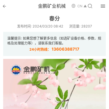


金鹏矿业机械

CN ▲

首页
春分

选矿设备
发布时间: 2024/03/20 08:42
浏览量: 28207

配件耗材
温馨提示: 如果您想了解更多信息（如选矿设备价格、参数、规
格及处理能力等），请联系我们客服。

解决方案
13606388717
24小时热线：

选矿总包

案例中心

服务体系

新闻中心