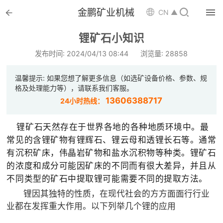


金鹏矿业机械

CN ▲

首页
锂矿石小知识

选矿设备
发布时间: 2024/04/13 08:44
浏览量: 28858

配件耗材
温馨提示: 如果您想了解更多信息（如选矿设备价格、参数、规
格及处理能力等），请联系我们客服。

解决方案
13606388717
24小时热线：

选矿总包
锂矿石天然存在于世界各地的各种地质环境中。最
常见的含锂矿物有锂辉石、锂云母和透锂长石等。通常

案例中心
有沉积矿床，伟晶岩矿物和盐水沉积物等种类。锂矿石
的浓度和成分可能因矿床的不同而有很大差异，并且从

服务体系
不同类型的矿石中提取锂可能需要不同的提取方法。
锂因其独特的性质，在现代社会的方方面面行行业

新闻中心
业都在发挥重大作用。以下列举几个锂的应用