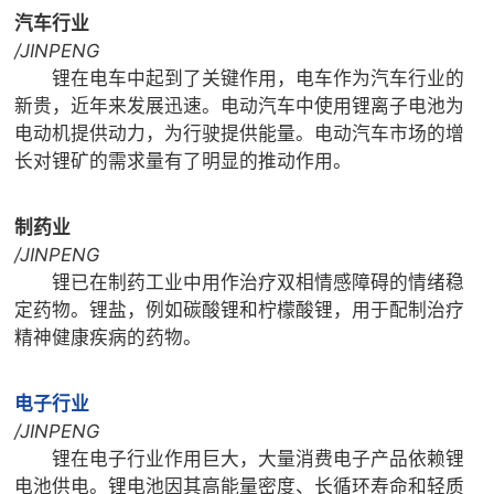

矿山设计院
汽车行业
/JINPENG

选矿实验室
锂在电车中起到了关键作用，电车作为汽车行业的
新贵，近年来发展迅速。电动汽车中使用锂离子电池为
电动机提供动力，为行驶提供能量。电动汽车市场的增

关于金鹏
长对锂矿的需求量有了明显的推动作用。
发展历程
企业文化
制药业
专家团队
/JINPENG

联系我们
锂已在制药工业中用作治疗双相情感障碍的情绪稳
定药物。锂盐，例如碳酸锂和柠檬酸锂，用于配制治疗
精神健康疾病的药物。
电子行业
/JINPENG
锂在电子行业作用巨大，大量消费电子产品依赖锂
电池供电。锂电池因其高能量密度、长循环寿命和轻质