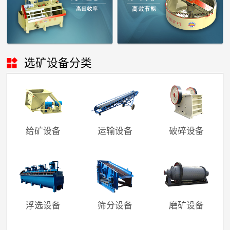

矿山设计院

选矿实验室

选矿设备分类

关于金鹏
发展历程
企业文化
专家团队

联系我们
给矿设备
运输设备
破碎设备
浮选设备
筛分设备
磨矿设备