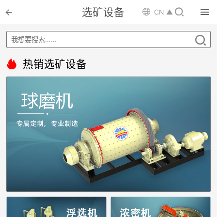

选矿设备


CN ▲

首页


选矿设备

热销选矿设备

配件耗材

解决方案

选矿总包

案例中心

服务体系

新闻中心