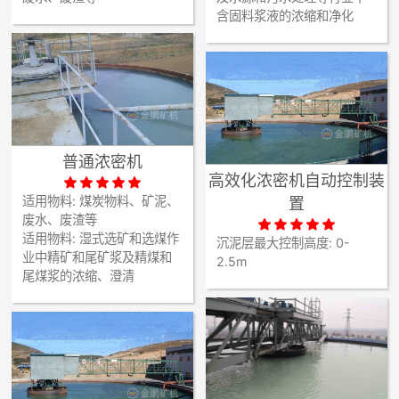

矿山设计院
含固料浆液的浓缩和净化

选矿实验室

关于金鹏
发展历程
普通浓密机
企业文化
高效化浓密机自动控制装





专家团队
适用物料:
煤炭物料、矿泥、
置
废水、废渣等






联系我们
适用物料:
湿式选矿和选煤作
沉泥层最大控制高度:
0-
业中精矿和尾矿浆及精煤和
2.5m
尾煤浆的浓缩、澄清