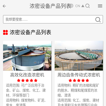

浓密设备产品列表


CN ▲

首页


选矿设备

浓密设备产品列表

配件耗材

解决方案

选矿总包

案例中心
高效化改造浓密机
周边齿条传动式浓密机











服务体系
适用范围:
可广泛应用于冶
适用物料:
精矿的浓缩和尾矿
金、矿山、煤炭、化工、建
的脱水、精煤和尾煤浆的浓

新闻中心
材、环保等部门
缩、澄清
适用物料:
煤炭物料、矿泥、
适用范围:
化工、煤炭、建材
废水、废渣等
及水源和污水处理等行业中