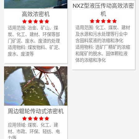
NXZ型液压传动高效浓密
机
高效浓密机










适用范围:
化工、煤炭、建材
适用范围:
冶金、矿山、煤
及水源和污水处理等行业中
炭、化工、建材、环保等部
含固料浆液的浓缩和净化
门矿泥、废水、废渣的处理
适用物料:
选矿厂精矿的浓缩
适用物料:
煤炭物料、矿泥、
和尾矿的脱水、固体颗粒液
废水、废渣等
体的浓缩和净化
周边辊轮传动式浓密机





应用领域:
煤炭、化工、建
材、市政、环保、轻纺、电
力等