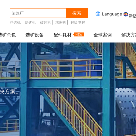
搜索

Language
新
浮选机
给矿机
破碎机
浓密机
解吸电解
选矿总包
选矿设备
配件耗材
全球案例
解决方