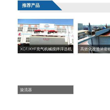
推荐产品
XCF/KYF充气机械搅拌浮选机
高效化改造浓密
旋流器