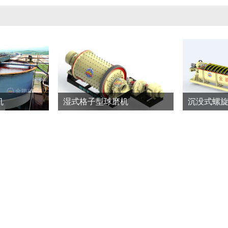
机
湿式格子型球磨机
沉没式螺