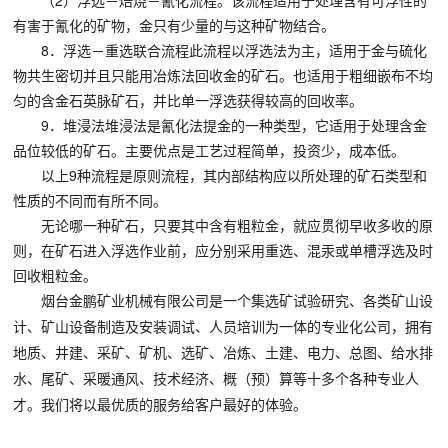
（2）浮选－焙烧－氰化流程。该流程适用于处理含有可浮性的
有害于氰化的矿物，金只有少量的与这种矿物结合。
8．浮选－重选联合流程此流程以浮选法为主，适用于金与硫化
物共生密切并且只能用冶炼法回收金的矿石。也适用于粗细嵌布不均
匀的含金石英脉矿石，并比单一浮选获得较高的回收率。
9．堆浸法堆浸法是氰化法提金的一种类型，它适用于处理含金
品位较低的矿石。主要优点是工艺过程简单，投资少，成本低。
以上9种流程是原则流程，其内部结构应以所处理的矿石类型和
性质的不同而有所不同。
无论哪一种矿石，只要其中含有粗粒金，就应贯彻早收多收的原
则，在矿石进入浮选作业前，应分别采用重选、混汞或单槽浮选及时
回收粗粒金。
烟台金鹏矿业机械有限公司是一个集选矿试验研究、各类矿山设
计、矿山设备制造及安装调试、人员培训为一体的专业化公司，拥有
地质、井建、采矿、矿机、选矿、冶炼、土建、电力、总图、给水排
水、尾矿、采暖通风、技术经济、概（预）算等十多个各种专业人
才。我们将以最优质的服务给客户最好的体验。