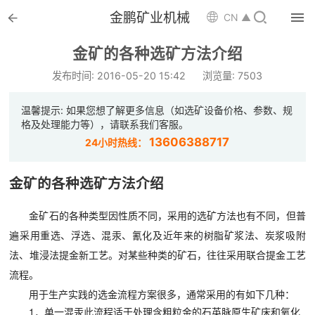


金鹏矿业机械

CN ▲

首页
金矿的各种选矿方法介绍

选矿设备
发布时间: 2016-05-20 15:42
浏览量: 7503

配件耗材
温馨提示: 如果您想了解更多信息（如选矿设备价格、参数、规
格及处理能力等），请联系我们客服。

解决方案
13606388717
24小时热线：

选矿总包
金矿的各种选矿方法介绍

案例中心
金矿石的各种类型因性质不同，采用的选矿方法也有不同，但普
遍采用重选、浮选、混汞、氰化及近年来的树脂矿浆法、炭浆吸附

服务体系
法、堆浸法提金新工艺。对某些种类的矿石，往往采用联合提金工艺

新闻中心
流程。
用于生产实践的选金流程方案很多，通常采用的有如下几种：
1．单一混汞此流程适于处理含粗粒金的石英脉原生矿床和氧化