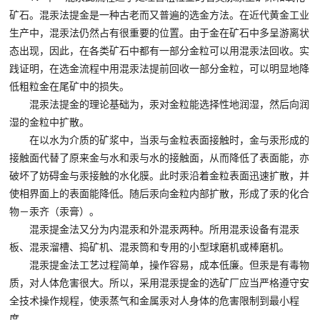

矿山设计院
矿石。混汞法提金是一种古老而又普遍的选金方法。在近代黄金工业
生产中，混汞法仍然占有很重要的位置。由于金在矿石中多呈游离状

选矿实验室
态出现，因此，在各类矿石中都有一部分金粒可以用混汞法回收。实
践证明，在选金流程中用混汞法提前回收一部分金粒，可以明显地降
低粗粒金在尾矿中的损失。

关于金鹏
混汞法提金的理论基础为，汞对金粒能选择性地润湿，然后向润
发展历程
湿的金粒中扩散。
企业文化
在以水为介质的矿浆中，当汞与金粒表面接触时，金与汞形成的
专家团队
接触面代替了原来金与水和汞与水的接触面，从而降低了表面能，亦
破坏了妨碍金与汞接触的水化膜。此时汞沿着金粒表面迅速扩散，并

联系我们
使相界面上的表面能降低。随后汞向金粒内部扩散，形成了汞的化合
物－汞齐（汞膏）。
混汞提金法又分为内混汞和外混汞两种。所用混汞设备有混汞
板、混汞溜槽、捣矿机、混汞筒和专用的小型球磨机或棒磨机。
混汞提金法工艺过程简单，操作容易，成本低廉。但汞是有毒物
质，对人体危害很大。所以，采用混汞提金的选矿厂应当严格遵守安
全技术操作规程，使汞蒸气和金属汞对人身体的危害限制到最小程
度。