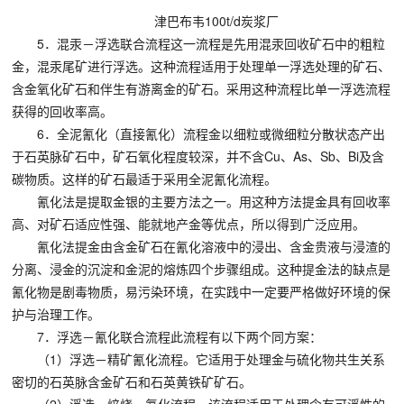
津巴布韦100t/d炭浆厂
5．混汞－浮选联合流程这一流程是先用混汞回收矿石中的粗粒
金，混汞尾矿进行浮选。这种流程适用于处理单一浮选处理的矿石、
含金氧化矿石和伴生有游离金的矿石。采用这种流程比单一浮选流程
获得的回收率高。
6．全泥氰化（直接氰化）流程金以细粒或微细粒分散状态产出
于石英脉矿石中，矿石氧化程度较深，并不含Cu、As、Sb、Bi及含
碳物质。这样的矿石最适于采用全泥氰化流程。
氰化法是提取金银的主要方法之一。用这种方法提金具有回收率
高、对矿石适应性强、能就地产金等优点，所以得到广泛应用。
氰化法提金由含金矿石在氰化溶液中的浸出、含金贵液与浸渣的
分离、浸金的沉淀和金泥的熔炼四个步骤组成。这种提金法的缺点是
氰化物是剧毒物质，易污染环境，在实践中一定要严格做好环境的保
护与治理工作。
7．浮选－氰化联合流程此流程有以下两个同方案：
（1）浮选－精矿氰化流程。它适用于处理金与硫化物共生关系
密切的石英脉含金矿石和石英黄铁矿矿石。