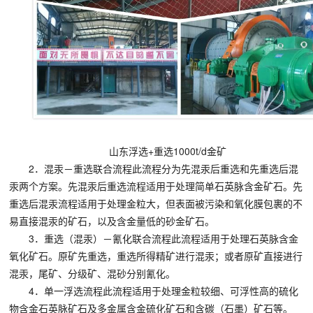
	山东浮选+重选1000t/d金矿
2．混汞－重选联合流程此流程分为先混汞后重选和先重选后混
汞两个方案。先混汞后重选流程适用于处理简单石英脉含金矿石。先
重选后混汞流程适用于处理金粒大，但表面被污染和氧化膜包裹的不
易直接混汞的矿石，以及含金量低的砂金矿石。
3．重选（混汞）－氰化联合流程此流程适用于处理石英脉含金
氧化矿石。原矿先重选，重选所得精矿进行混汞；或者原矿直接进行
混汞，尾矿、分级矿、混砂分别氰化。
4．单一浮选流程此流程适用于处理金粒较细、可浮性高的硫化
物含金石英脉矿石及多金属含金硫化矿石和含碳（石墨）矿石等。