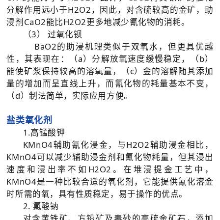
分解作用远小于H2O2，因此，对含硫较高的金矿，助
浸剂CaO2能比H2O2更多地减少氰化物的消耗。
（3） 过氧化钡
BaO2的助浸机理类似于双氧水，但更具优越
性，其表现在：（a）分解放氧速度缓慢稳定，（b）
能使矿浆保持较高的溶氧量，（c）金的溶解随其添加
量的增加而呈直线上升，而氰化物的耗量基本不变，
（d）制法简单，实际应用方便。
盐类氧化剂
1.高锰酸钾
KMnO4辅助氰化浸金，与H2O2辅助浸金相比，
KMnO4可以减少辅助浸金剂和氰化物耗量，但其浸出
速度和浸出率不如H2O2。在堆浸提金工艺中，
KMnO4是一种比较合适的氧化剂，它能提供氰化溶金
时所需的氧，具有性质稳定，易于操作的优点。
2. 氯酸钠
对含黄铁矿、方铅矿及毒砂的高硫金矿石，添加