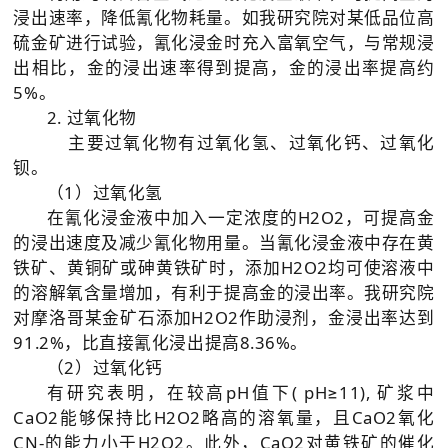
浸出速率，降低氰化物耗量。如我研究院对某低品位高
硫金矿进行试验，氰化浸金时充入富氧空气，与常规浸
出相比，金的浸出速率得到提高，金的浸出率提高约
5%。
2. 过氧化物
主要过氧化物有过氧化氢、过氧化钙、过氧化
钡。
（1）过氧化氢
在氰化浸金液中加入一定浓度的H2O2，可提高金
的浸出速度及减少氰化物用量。当氰化浸金液中存在黄
铁矿、黄铜矿或砷黄铁矿时，添加H2O2均可使溶液中
的溶解氧含量增加，有利于提高金的浸出率。我研究院
对摩洛哥某金矿石添加H2O2作助浸剂，金浸出率达到
91.2%，比直接氰化浸出提高8.36%。
（2）过氧化钙
有研究表明，在较高pH值下( pH≥11), 矿浆中
CaO2能够保持比H2O2略高的溶氧量，且CaO2氧化
CN-的能力小于H2O2。此外，CaO2对黄铁矿的催化