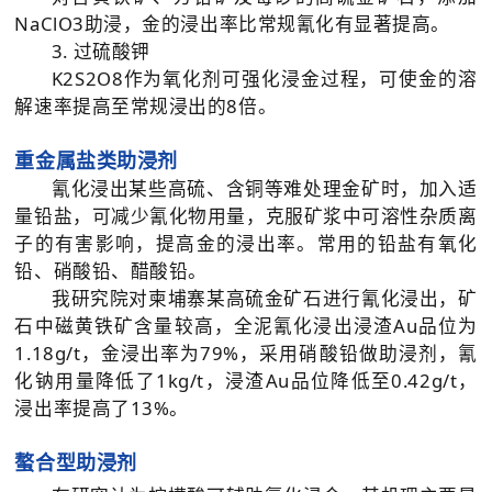
NaClO3助浸，金的浸出率比常规氰化有显著提高。
3. 过硫酸钾
K2S2O8作为氧化剂可强化浸金过程，可使金的溶
解速率提高至常规浸出的8倍。
重金属盐类助浸剂
氰化浸出某些高硫、含铜等难处理金矿时，加入适
量铅盐，可减少氰化物用量，克服矿浆中可溶性杂质离
子的有害影响，提高金的浸出率。常用的铅盐有氧化
铅、硝酸铅、醋酸铅。
我研究院对柬埔寨某高硫金矿石进行氰化浸出，矿
石中磁黄铁矿含量较高，全泥氰化浸出浸渣Au品位为
1.18g/t，金浸出率为79%，采用硝酸铅做助浸剂，氰
化钠用量降低了1kg/t，浸渣Au品位降低至0.42g/t，
浸出率提高了13%。
螯合型助浸剂