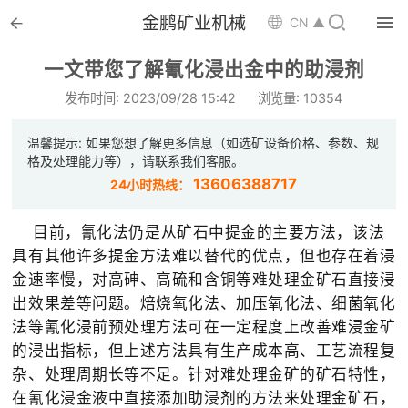


金鹏矿业机械

CN ▲

首页
一文带您了解氰化浸出金中的助浸剂

选矿设备
发布时间: 2023/09/28 15:42
浏览量: 10354

配件耗材
温馨提示: 如果您想了解更多信息（如选矿设备价格、参数、规
格及处理能力等），请联系我们客服。

解决方案
13606388717
24小时热线：

选矿总包
目前，氰化法仍是从矿石中提金的主要方法，该法
具有其他许多提金方法难以替代的优点，但也存在着浸

案例中心
金速率慢，对高砷、高硫和含铜等难处理金矿石直接浸
出效果差等问题。焙烧氧化法、加压氧化法、细菌氧化

服务体系
法等氰化浸前预处理方法可在一定程度上改善难浸金矿
的浸出指标，但上述方法具有生产成本高、工艺流程复

新闻中心
杂、处理周期长等不足。针对难处理金矿的矿石特性，
在氰化浸金液中直接添加助
浸剂的方法来处理金矿石，