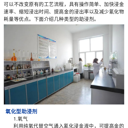

矿山设计院
可以不改变原有的工艺流程，具有操作简单、加快浸金
速率、缩短浸出时间、提高金的浸出率以及减少氰化物

选矿实验室
耗量等优点。下面介绍几种类型的助浸剂。

关于金鹏
发展历程
企业文化
专家团队

联系我们
氧化型助浸剂
1.氧气
利用纯氧代替空气通入氰化浸金液中，可提高金的