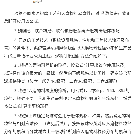
根据不同水泥粉磨工艺和入磨物料易磨性可对I系数值进行修正
后即可应用该公式。
2.预粉磨、联合粉磨、联合预粉磨系统管磨机研磨体级配
在已定的工艺技术（系统设备规格、性能和工艺技术流程及布
置）的条件下，系统管磨机研磨体级配以入磨物料粒径分布和生产品
种的质量指标要求为主线，现将研磨级配方法介绍如下。
2.1根据入磨物料筛析的粒径，按公式4计算出该仓使用球径，
以球径作该仓很大的一级球，然后向下级规格以此类推，确定该仓配
球规格种类（头仓一般为4-5级配，二仓3-5级配，三仓2级配）。
2.2根据入磨物料粒度的筛析，用公式1、2求dcp、X80、X95的
粒径，根据不同工艺和生产品种确定入磨物料假设的平均粒径。然后
按公式4计算出平均球径。
2.3根据上述确定配球时选用研磨体规格、种类，然后确定物料
粒径与相对应球径，（详见后述），按照该球径所对应入磨物料粒径
分布的累积百分数减去上一级球径所对应入磨物料粒径分布的累积百