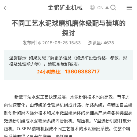


金鹏矿业机械

CN ▲

首页
不同工艺水泥球磨机磨体级配与装填的

探讨
选矿设备
发布时间: 2015-08-25 15:53
浏览量: 4678

配件耗材
温馨提示: 如果您想了解更多信息（如选矿设备价格、参数、规

解决方案
格及处理能力等），请联系我们客服。
13606388717
24小时热线：

选矿总包

案例中心
新型干法水泥工艺快速发展，水泥粉磨技术也向高效、节电方

服务体系
向快速变化，由传统多仓管磨机组成开路、闭路系统，与我国自主研
制创新的磨内筛分技术和采用微型研磨体的高细高产磨与各种类型高

新闻中心
效选粉机组成水泥粉磨系统向管磨机、辊压机、V型选粉机或打散分
级机、O-SEPA选粉机组成不同工艺技术的水泥粉磨系统。使整个粉
磨系统取得了显著的增产、降耗效果。