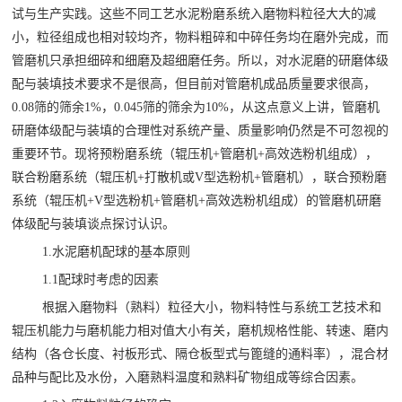
试与生产实践。这些不同工艺水泥粉磨系统入磨物料粒径大大的减
小，粒径组成也相对较均齐，物料粗碎和中碎任务均在磨外完成，而
管磨机只承担细碎和细磨及超细磨任务。所以，对水泥磨的研磨体级
配与装填技术要求不是很高，但目前对管磨机成品质量要求很高，
0.08筛的筛余1%，0.045筛的筛余为10%，从这点意义上讲，管磨机
研磨体级配与装填的合理性对系统产量、质量影响仍然是不可忽视的
重要环节。现将预粉磨系统（辊压机+管磨机+高效选粉机组成），
联合粉磨系统（辊压机+打散机或V型选粉机+管磨机），联合预粉磨
系统（辊压机+V型选粉机+管磨机+高效选粉机组成）的管磨机研磨
体级配与装填谈点探讨认识。
1.水泥磨机配球的基本原则
1.1配球时考虑的因素
根据入磨物料（熟料）粒径大小，物料特性与系统工艺技术和
辊压机能力与磨机能力相对值大小有关，磨机规格性能、转速、磨内
结构（各仓长度、衬板形式、隔仓板型式与篦缝的通料率），混合材
品种与配比及水份，入磨熟料温度和熟料矿物组成等综合因素。