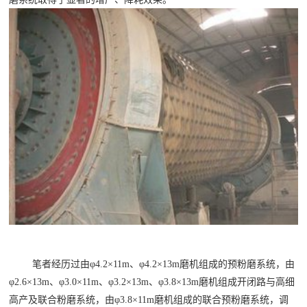

矿山设计院

选矿实验室

关于金鹏
发展历程
企业文化
专家团队

联系我们
笔者经历过由φ4.2×11m、φ4.2×13m磨机组成的预粉磨系统，由
φ2.6×13m、φ3.0×11m、φ3.2×13m、φ3.8×13m磨机组成开闭路与高细
高产及联合粉磨系统，由φ3.8×11m磨机组成的联合预粉磨系统，调