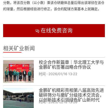
分数，将该百分数（以小数）乘该仓研磨体总量后得出该球径在该仓
的球量，然后根据经验进行修正，该仓的配球方案基本上就确定。
在线免费咨询

相关矿业新闻
校企合作新篇章｜华北理工大学与
金鹏矿机签署战略合作协议
时间 :
2026/01/16 13:22
金鹏矿机精彩亮相第八届高效先进
破碎筛分与磨矿分级技术交流会，
以创新技术引领绿色矿山新时代
时间 :
2025/12/16 13:26