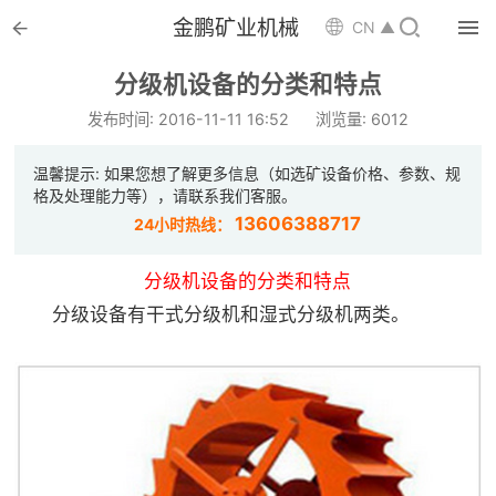


金鹏矿业机械

CN ▲

首页
分级机设备的分类和特点

选矿设备
发布时间: 2016-11-11 16:52
浏览量: 6012

配件耗材
温馨提示: 如果您想了解更多信息（如选矿设备价格、参数、规
格及处理能力等），请联系我们客服。

解决方案
13606388717
24小时热线：

选矿总包
分级机设备的分类和特点
分级设备有干式分级机和湿式分级机两类。

案例中心

服务体系

新闻中心