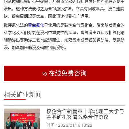
向从微细粒金矿石中提金，开始将全部矿石细磨后在强烈搅拌的槽中
浸出。这种方法便称之为全“泥氰化”法。它具有回收率高、浸金速度
快、提金周期短等优点，因此迅速得到推广运用。
搅拌氰化法的
黄金氰化
早使用的是鼓泡空气氧化金，后来随着提金的
科学化及人们对氧在浸出中重要性的认识，富氧浸出以及液相氧化剂
辅助浸出等助浸工艺也应运而生，如双氧水或高锰酸钾助浸、氨氰助
浸、加温加压助浸及硝酸铅助浸等。
在线免费咨询

相关矿业新闻
校企合作新篇章｜华北理工大学与
金鹏矿机签署战略合作协议
时间 :
2026/01/16 13:22