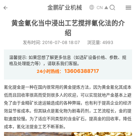


金鹏矿业机械

CN ▲

首页
黄金氰化当中浸出工艺搅拌氰化法的介

绍
选矿设备
发布时间: 2016-07-08 18:07
浏览量: 4993

配件耗材
温馨提示: 如果您想了解更多信息（如选矿设备价格、参数、规

解决方案
格及处理能力等），请联系我们客服。
13606388717
24小时热线：

选矿总包
氰化提金是一种在国内很常用的黄金提炼方法，因为黄金氰化其成本

案例中心
低而且回收率很高而受到很多人的欢迎，可以实现就地产金基本上避
免了由于金精矿长途运输造成的各种弊端，也有利于提高企业的经济

服务体系
效益节省成本。但其缺点是氰化物为剧毒药剂，工艺流程长，金的提

新闻中心
取速度较慢。为了适应不同类型的含金矿石，提高金的回收率，降低
成本，氰化法提金工艺不断革新。