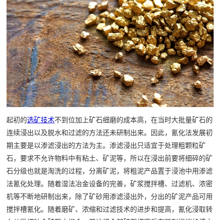

矿山设计院

选矿实验室

关于金鹏
发展历程
企业文化
专家团队
起初的
选矿技术
不到位加上矿石细磨的成本高，在当时大批量矿石的

联系我们
连续浸出以及脱水和过滤的方法还未研制出来。因此，氰化法发展初
期主要是以渗滤浸出的方法为主。渗滤浸出只适宜于处理粗颗粒矿
石，要求不允许物料中有粘土、矿泥等，所以在浸出前要将细碎的矿
石分级也就是淘洗的过程，分离矿泥，将粗泥产品置于浸池中用渗滤
法氰化处理。随着湿法冶金设备的完善，矿浆搅拌槽、过滤机、浓密
机等不断地研制出来，除了矿砂用渗滤浸出外，分出的矿泥产品可用
搅拌槽氰化。随着磨矿、浓缩和过滤技术的进步和提高，氰化浸取转