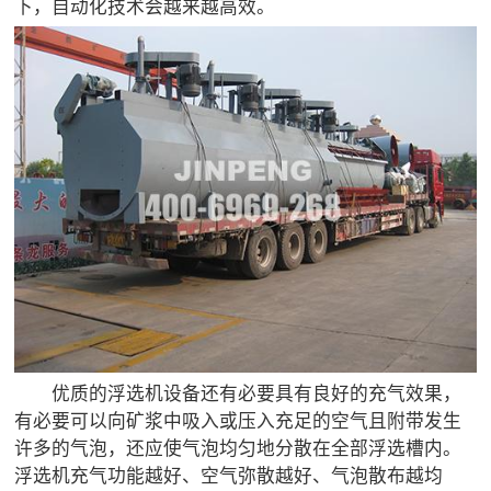
下，自动化技术会越来越高效。

矿山设计院

选矿实验室

关于金鹏
发展历程
企业文化
专家团队

联系我们
优质的浮选机设备还有必要具有良好的充气效果，
有必要可以向矿浆中吸入或压入充足的空气且附带发生
许多的气泡，还应使气泡均匀地分散在全部浮选槽内。
浮选机充气功能越好、空气弥散越好、气泡散布越均