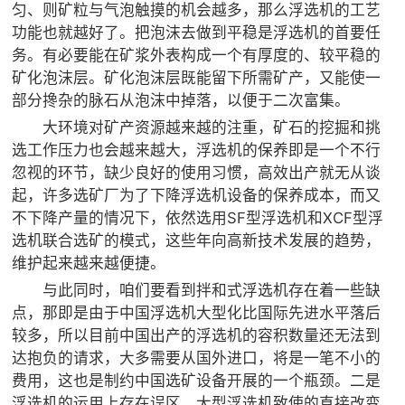
匀、则矿粒与气泡触摸的机会越多，那么浮选机的工艺
功能也就越好了。把泡沫去做到平稳是浮选机的首要任
务。有必要能在矿浆外表构成一个有厚度的、较平稳的
矿化泡沫层。矿化泡沫层既能留下所需矿产，又能使一
部分搀杂的脉石从泡沫中掉落，以便于二次富集。
大环境对矿产资源越来越的注重，矿石的挖掘和挑
选工作压力也会越来越大，浮选机的保养即是一个不行
忽视的环节，缺少良好的使用习惯，高效出产就无从谈
起，许多选矿厂为了下降浮选机设备的保养成本，而又
不下降产量的情况下，依然选用SF型浮选机和XCF型浮
选机联合选矿的模式，这些年向高新技术发展的趋势，
维护起来越来越便捷。
与此同时，咱们要看到拌和式浮选机存在着一些缺
点，那即是由于中国浮选机大型化比国际先进水平落后
较多，所以目前中国出产的浮选机的容积数量还无法到
达抱负的请求，大多需要从国外进口，将是一笔不小的
费用，这也是制约中国选矿设备开展的一个瓶颈。二是
浮选机的运用上存在误区，大型浮选机致使的直接改变