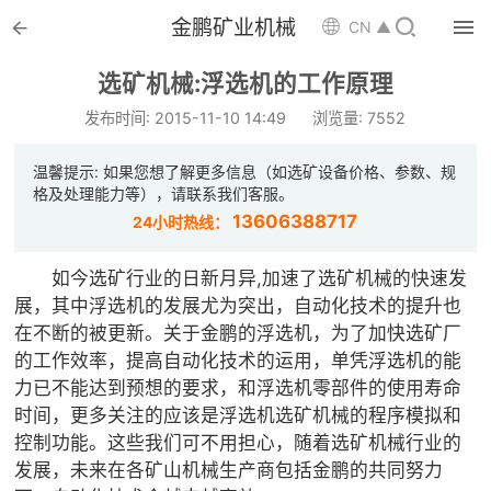


金鹏矿业机械

CN ▲

首页
选矿机械:浮选机的工作原理

选矿设备
发布时间: 2015-11-10 14:49
浏览量: 7552

配件耗材
温馨提示: 如果您想了解更多信息（如选矿设备价格、参数、规
格及处理能力等），请联系我们客服。

解决方案
13606388717
24小时热线：

选矿总包
如今选矿行业的日新月异,加速了选矿机械的快速发
展，其中浮选机的发展尤为突出，自动化技术的提升也

案例中心
在不断的被更新。关于金鹏的浮选机，为了加快选矿厂
的工作效率，提高自动化技术的运用，单凭浮选机的能

服务体系
力已不能达到预想的要求，和浮选机零部件的使用寿命
时间，更多关注的应该是浮选机选矿机械的程序模拟和

新闻中心
控制功能。这些我们可不用担心，随着选矿机械行业的
发展，未来在各矿山机械生产商包括金鹏的共同努力