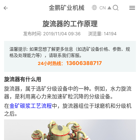


金鹏矿业机械

CN ▲

首页
旋流器的工作原理

选矿设备
发布时间: 2019/11/04 09:36
浏览量: 14194

配件耗材
温馨提示: 如果您想了解更多信息（如选矿设备价格、参数、规
格及处理能力等），请联系我们客服。

解决方案
13606388717
24小时热线：

选矿总包
旋流器有什么用
旋流器，属于选矿分级设备中的一种。例如，水力旋流

案例中心
器，是利用离心力来加速矿粒沉降的分级设备。
在
金矿碳浆工艺流程
中，旋流器组位于球磨机和分级机

服务体系
之后。

新闻中心