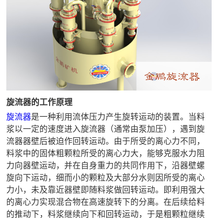

矿山设计院

选矿实验室

关于金鹏
发展历程
企业文化
旋流器的工作原理
专家团队
旋流器
是一种利用流体压力产生旋转运动的装置。当料

联系我们
浆以一定的速度进入旋流器（通常由泵加压），遇到旋
流器器壁后被迫作回转运动。由于所受的离心力不同，
料浆中的固体粗颗粒所受的离心力大，能够克服水力阻
力向器壁运动，并在自身重力的共同作用下，沿器壁螺
旋向下运动，细而小的颗粒及大部分水则因所受的离心
力小，未及靠近器壁即随料浆做回转运动。即利用强大
的离心力实现混合物在高速旋转下的分离。在后续给料
的推动下，料浆继续向下和回转运动，于是粗颗粒继续