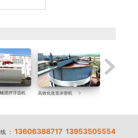

气机械搅拌浮选机
高效化改造浓密机
湿式格子型球磨
13606388717
13953505554
线 ：