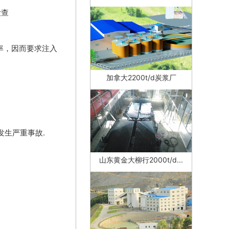
检查
率，因而要求注入
加拿大2200t/d炭浆厂
生严重事故.
山东黄金大柳行2000t/d...