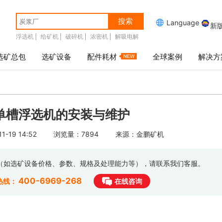
搜索

Language
新
浮选机
给矿机
破碎机
浓密机
解吸电解
选矿总包
选矿设备
配件耗材
全球案例
解决方
单槽浮选机的安装与维护
-19 14:52
浏览量：7894
来源：金鹏矿机
息（如选矿设备价格、参数、规格及处理能力等），请联系我们客服。
400-6969-268
热线：
在线咨询