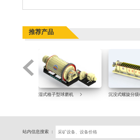
推荐产品


机
湿式格子型球磨机
沉没式螺旋分级
站内信息搜索 ：