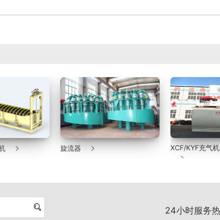


XCF/KYF充
机
旋流器


24小时服务热