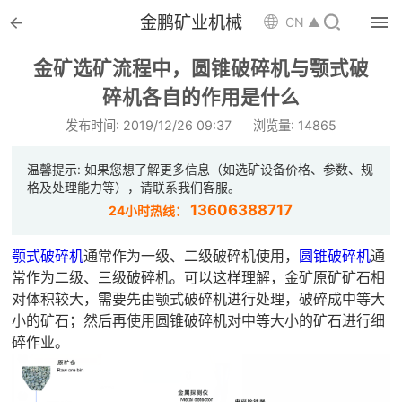


金鹏矿业机械

CN ▲

首页
金矿选矿流程中，圆锥破碎机与颚式破

碎机各自的作用是什么
选矿设备
发布时间: 2019/12/26 09:37
浏览量: 14865

配件耗材
温馨提示: 如果您想了解更多信息（如选矿设备价格、参数、规

解决方案
格及处理能力等），请联系我们客服。
13606388717
24小时热线：

选矿总包
颚式破碎机
通常作为一级、二级破碎机使用，
圆锥破碎机
通

案例中心
常作为二级、三级破碎机。可以这样理解，金矿原矿矿石相
对体积较大，需要先由颚式破碎机进行处理，破碎成中等大

服务体系
小的矿石；然后再使用圆锥破碎机对中等大小的矿石进行细
碎作业。

新闻中心