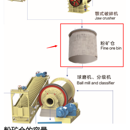

矿山设计院

选矿实验室

关于金鹏
发展历程
企业文化
专家团队

联系我们