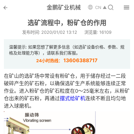


金鹏矿业机械

CN ▲

首页
选矿流程中，粉矿仓的作用

选矿设备
发布时间: 2020/01/02 13:12
浏览量: 16109

配件耗材
温馨提示: 如果您想了解更多信息（如选矿设备价格、参数、规
格及处理能力等），请联系我们客服。

解决方案
13606388717
24小时热线：

选矿总包
在矿山的选矿场中常设有粉矿仓，用于储存经过一二段
破碎产生的矿石粉，以确保选矿生产系统能够连续正常

案例中心
作业。进入粉矿仓的矿石粒度在0～25毫米左右，从粉矿
仓出来的矿石粉，再通过
摆式给矿机
连续不断且均匀地

服务体系
进入球磨机。

新闻中心