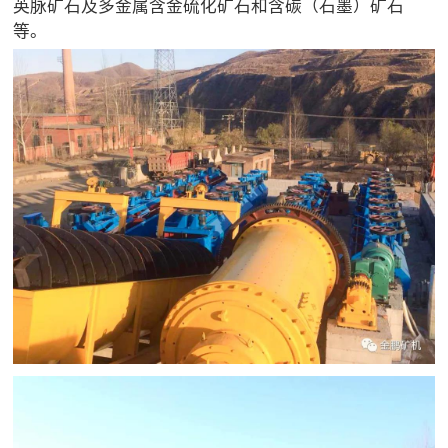
英脉矿石及多金属含金硫化矿石和含碳（石墨）矿石
等。