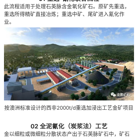

矿山设计院
此流程适用于处理石英脉含金氧化矿石。原矿先重选，
重选所得精矿直接冶炼；重选中矿、尾矿进入氰化作

选矿实验室
业。

关于金鹏
发展历程
企业文化
专家团队

联系我们
按澳洲标准设计的西非2000t/d重选加浸出工艺金矿项目
02 全泥氰化（炭浆法）工艺
金以细粒或微细粒分散状态产出于石英脉矿石中，矿石