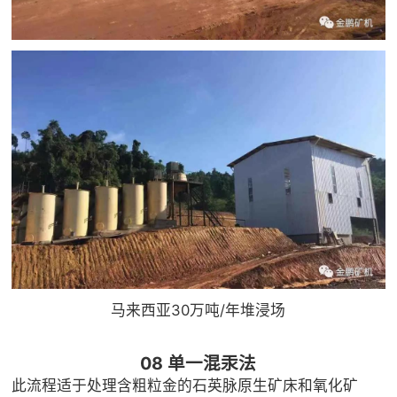
马来西亚30万吨/年堆浸场
08 单一混汞法
此流程适于处理含粗粒金的石英脉原生矿床和氧化矿