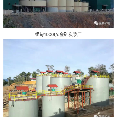
缅甸1000t/d金矿炭浆厂