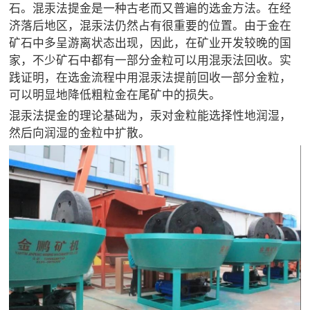
石。混汞法提金是一种古老而又普遍的选金方法。在经
济落后地区，混汞法仍然占有很重要的位置。由于金在
矿石中多呈游离状态出现，因此，在矿业开发较晚的国
家，不少矿石中都有一部分金粒可以用混汞法回收。实
践证明，在选金流程中用混汞法提前回收一部分金粒，
可以明显地降低粗粒金在尾矿中的损失。
混汞法提金的理论基础为，汞对金粒能选择性地润湿，
然后向润湿的金粒中扩散。