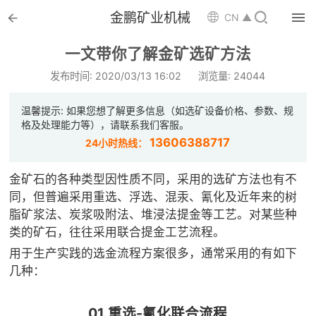


金鹏矿业机械

CN ▲

首页
一文带你了解金矿选矿方法

选矿设备
发布时间: 2020/03/13 16:02
浏览量: 24044

配件耗材
温馨提示: 如果您想了解更多信息（如选矿设备价格、参数、规
格及处理能力等），请联系我们客服。

解决方案
13606388717
24小时热线：

选矿总包
金矿石的各种类型因性质不同，采用的选矿方法也有不
同，但普遍采用重选、浮选、混汞、氰化及近年来的树

案例中心
脂矿浆法、炭浆吸附法、堆浸法提金等工艺。对某些种
类的矿石，往往采用联合提金工艺流程。

服务体系
用于生产实践的选金流程方案很多，通常采用的有如下
几种：

新闻中心
01 重选-氰化联合流程