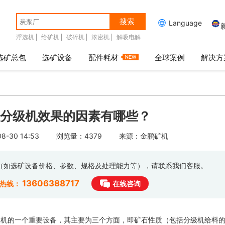
搜索

Language
浮选机
给矿机
破碎机
浓密机
解吸电解
选矿总包
选矿设备
配件耗材
全球案例
解决方
分级机效果的因素有哪些？
-30 14:53
浏览量：4379
来源：金鹏矿机
息（如选矿设备价格、参数、规格及处理能力等），请联系我们客服。
13606388717
时热线：
在线咨询
级机的一个重要设备，其主要为三个方面，即矿石性质（包括分级机给料