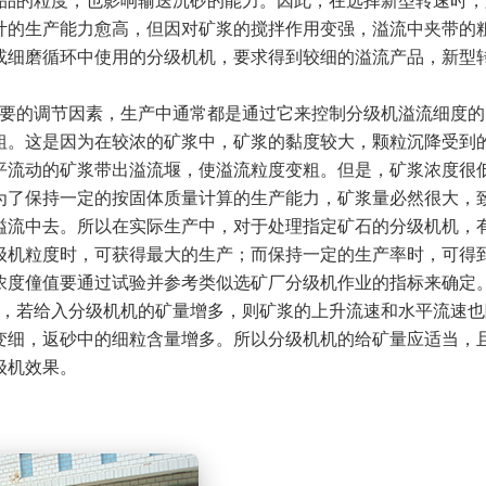
产品的粒度，也影响输送沉砂的能力。因此，在选择新型转速时，
计的生产能力愈高，但因对矿浆的搅拌作用变强，溢流中夹带的
或细磨循环中使用的分级机机，要求得到较细的溢流产品，新型
重要的调节因素，生产中通常都是通过它来控制分级机溢流细度的
粗。这是因为在较浓的矿浆中，矿浆的黏度较大，颗粒沉降受到
平流动的矿浆带出溢流堰，使溢流粒度变粗。但是，矿浆浓度很
为了保持一定的按固体质量计算的生产能力，矿浆量必然很大，
溢流中去。所以在实际生产中，对于处理指定矿石的分级机机，
级机粒度时，可获得最大的生产；而保持一定的生产率时，可得
浓度僮值要通过试验并参考类似选矿厂分级机作业的指标来确定
时，若给入分级机机的矿量增多，则矿浆的上升流速和水平流速也
变细，返砂中的细粒含量增多。所以分级机机的给矿量应适当，
级机效果。