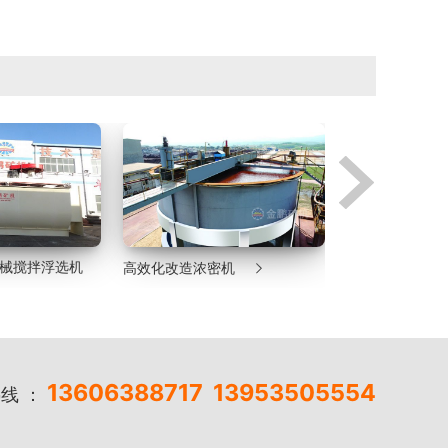

气机械搅拌浮选机
高效化改造浓密机
湿式格子型球磨
13606388717
13953505554
线 ：