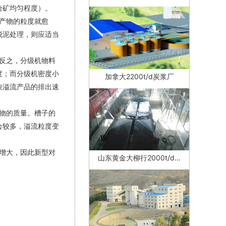
给矿均匀程度）。
产物的粒度就愈
脱泥处理，则应适当
反之，分级机物料
度；而分级机密度小
加拿大2200t/d炭浆厂
快溢流产品的排出速
物的质量。槽子的
会较多，溢流粒度变
增大，因此新型对
山东黄金大柳行2000t/d...