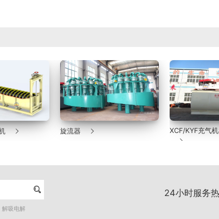


XCF/KYF充
机
旋流器


24小时服务热
解吸电解