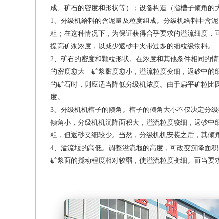
成、矿石的密度和形状等）；设备构造（指槽子倾角的
1、分级机给料的含泥量及粒度组成。分级机给料中含
粗；在这种情况下，为保证获得合乎要求的溢流细度，
提高矿浆浓度，以减少返砂中夹带过多的细粒级物料。
2、矿石的密度和颗粒形状。在浓度和其他条件相同的
的密度愈大，矿浆黏度愈小，溢流粒度变细，返砂中的
的矿石时，则应适当降低分级机浓度。由于扁平矿粒比
度。
3、分级机机槽子的倾角。槽子的倾角大小不仅决定分
倾角小，分级机机沉降面积大，溢流粒度较细，返砂中
粗，但返砂夹细较少。当然，分级机机安装之后，其倾
4、溢流堰的高低。调整溢流堰的高度，可改变沉降面
矿浆面的搅动程度相对较弱，使溢流粒度变细。而当要