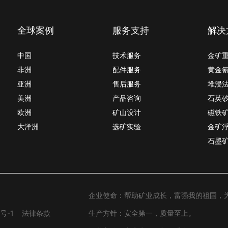
全球案例
服务支持
解决
中国
技术服务
金矿
非洲
配件服务
黄金
亚洲
售后服务
堆浸
美洲
产品咨询
石英
欧洲
矿山设计
磁铁
大洋洲
选矿实验
金矿
石墨
企业使命：帮助矿业成长，富强我的祖国，
号-1
法律条款
生产方针：安全第一，质量至上。