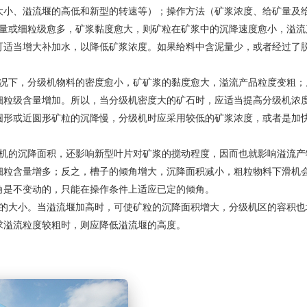
大小、溢流堰的高低和新型的转速等）；操作方法（矿浆浓度、给矿量及
泥量或细粒级愈多，矿浆黏度愈大，则矿粒在矿浆中的沉降速度愈小，溢流
可适当增大补加水，以降低矿浆浓度。如果给料中含泥量少，或者经过了
情况下，分级机物料的密度愈小，矿矿浆的黏度愈大，溢流产品粒度变粗；
细粒级含量增加。所以，当分级机密度大的矿石时，应适当提高分级机浓
圆形或近圆形矿粒的沉降慢，分级机时应采用较低的矿浆浓度，或者是加
级机的沉降面积，还影响新型叶片对矿浆的搅动程度，因而也就影响溢流产
细粒含量增多；反之，槽子的倾角增大，沉降面积减小，粗粒物料下滑机
角是不变动的，只能在操作条件上适应已定的倾角。
积的大小。当溢流堰加高时，可使矿粒的沉降面积增大，分级机区的容积也
求溢流粒度较粗时，则应降低溢流堰的高度。