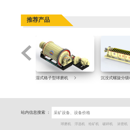
推荐产品


机
湿式格子型球磨机
沉没式螺旋分级
站内信息搜索 ：
球磨机
浮选机
给矿机
破碎机
浓密机