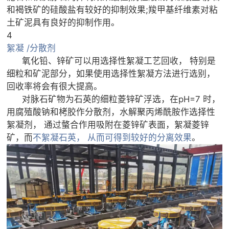
和褐铁矿的硅酸盐有较好的抑制效果;羧甲基纤维素对粘
土矿泥具有良好的抑制作用。
4
絮凝 /分散剂
氧化铅、锌矿可以用选择性絮凝工艺回收， 特别是
细粒和矿泥部分，如果使用选择性絮凝方法进行选别，
回收率将会有很大提高。
对脉石矿物为石英的细粒菱锌矿浮选，在pH=7 时，
用腐殖酸钠和栲胶作分散剂，水解聚丙烯酰胺作选择性
絮凝剂， 通过螫合作用吸附在菱锌矿表面，絮凝菱锌
矿，而
不絮凝石英， 从而可得到较好的分离效果
。