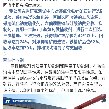
回收率提高幅度较大。
我公司选冶研究测试中心对某氧化铁锌矿石进行选矿
试验，采用先浮选氧化锌，再磁选回收铁的工艺流程，
采用硫化钠做硫化剂，六偏磷酸钠与硅酸钠做分散、抑
制剂，复配十二胺+丁基黄药做捕收剂，进行二次粗选、
三次精选、三次扫选，获得精矿锌品位为42%以上、回
收率达到74%。对浮锌尾矿磁选铁，铁精矿品位62%，
回收率达到70%，锌和铁均得到了有效回收.
3
两性捕收剂
两性捕收剂具阳离子功能团和阴离子功能团，在碱性
溶液中显阴离子性质，在酸性溶液中显阳离子性质。如
两性捕收剂AE-12与水解聚丙烯腈混用浮选某氧化铅、锌
矿石，可获得与混合相近的浮选效果，而且它具有浮选
速度快，起泡剂用量少的优点，但用量比混合胺高。