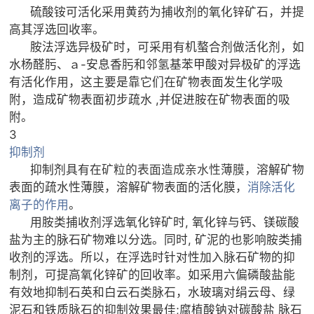
硫酸铵可活化采用黄药为捕收剂的氧化锌矿石，并提
高其浮选回收率。
胺法浮选异极矿时，可采用有机螯合剂做活化剂，如
水杨醛肟、ａ-安息香肟和邻氢基苯甲酸对异极矿的浮选
有活化作用，这主要是靠它们在矿物表面发生化学吸
附，造成矿物表面初步疏水 ,并促进胺在矿物表面的吸
附。
3
抑制剂
抑制剂具有在
矿粒的表面造成亲水性薄膜，
溶解矿物
表面的疏水性薄膜，溶解矿物表面的活化膜，
消除活化
离子的作用
。
用胺类捕收剂浮选氧化锌矿时, 氧化锌与钙、镁碳酸
盐为主的脉石矿物难以分选。同时, 矿泥的也影响胺类捕
收剂的浮选。所以，在浮选时针对性加入脉石矿物的抑
制剂，可提高氧化锌矿的回收率。如采用六偏磷酸盐能
有效地抑制石英和白云石类脉石，水玻璃对绢云母、绿
泥石和铁质脉石的抑制效果最佳;腐植酸钠对碳酸盐 脉石