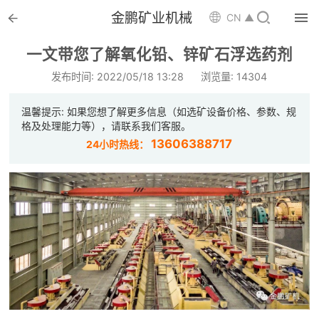


金鹏矿业机械

CN ▲

首页
一文带您了解氧化铅、锌矿石浮选药剂

选矿设备
发布时间: 2022/05/18 13:28
浏览量: 14304

配件耗材
温馨提示: 如果您想了解更多信息（如选矿设备价格、参数、规
格及处理能力等），请联系我们客服。

解决方案
13606388717
24小时热线：

选矿总包

案例中心

服务体系

新闻中心