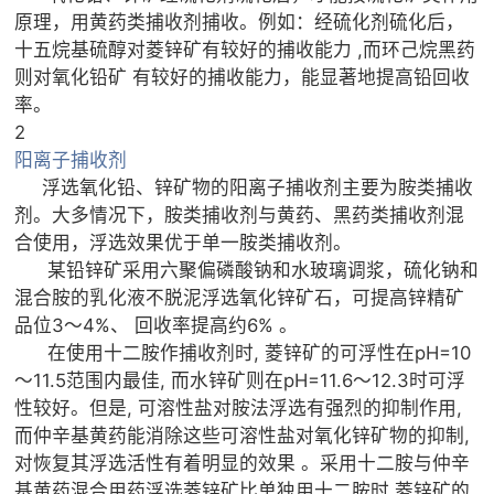
原理，用黄药类捕收剂捕收。例如：经硫化剂硫化后，
十五烷基硫醇对菱锌矿有较好的捕收能力 ,而环己烷黑药
则对氧化铅矿 有较好的捕收能力，能显著地提高铅回收
率。
2
阳离子捕收剂
浮选氧化铅、锌矿物的阳离子捕收剂主要为胺类捕收
剂。大多情况下，胺类捕收剂与黄药、黑药类捕收剂混
合使用，浮选效果优于单一胺类捕收剂。
某铅锌矿采用六聚偏磷酸钠和水玻璃调浆，硫化钠和
混合胺的乳化液不脱泥浮选氧化锌矿石，可提高锌精矿
品位3～4%、 回收率提高约6% 。
在使用十二胺作捕收剂时, 菱锌矿的可浮性在pH=10
～11.5范围内最佳, 而水锌矿则在pH=11.6～12.3时可浮
性较好。但是, 可溶性盐对胺法浮选有强烈的抑制作用,
而仲辛基黄药能消除这些可溶性盐对氧化锌矿物的抑制,
对恢复其浮选活性有着明显的效果 。采用十二胺与仲辛
基黄药混合用药浮选菱锌矿比单独用十二胺时,菱锌矿的