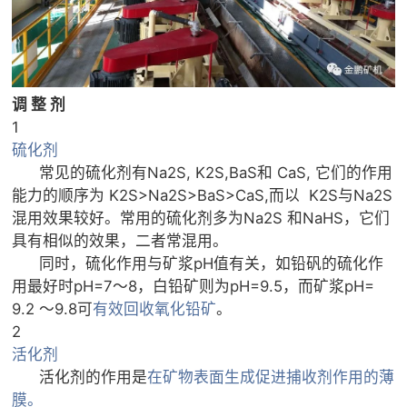
调 整 剂
1
硫化剂
常见的硫化剂有Na2S, K2S,BaS和 CaS, 它们的作用
能力的顺序为 K2S>Na2S>BaS>CaS,而以 K2S与Na2S
混用效果较好。常用的硫化剂多为Na2S 和NaHS，它们
具有相似的效果，二者常混用。
同时，硫化作用与矿浆pH值有关，如铅矾的硫化作
用最好时pH=7～8，白铅矿则为pH=9.5，而矿浆pH=
9.2 ～9.8可
有
效回收氧化铅矿
。
2
活化剂
活化剂的作用是
在矿物表面生成促进捕收剂作用的薄
膜。