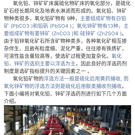

矿山设计院
氧化铅、锌矿矿床属硫化物矿床的氧化部分，是硫化
矿石经长期风化及地表水淋滤而形成的。氧化铅、锌矿

选矿实验室
物种类很多，氧化铅矿物有 9种，
主要组成矿物有白铅
矿 (PbCO3 )和铅矾 (PbSO4 )；氧化锌矿物有13种，主
要组成矿物有菱锌矿 (ZnCO3 )和 硅锌矿 (Zn2SO4 )
。

关于金鹏
由于铅锌氧化矿石所含矿物种类多，各种氧化矿相互掺
发展历程
杂伴生、且嵌布粒度细、泥化严重，往往掺有铁质矿，
可溶性盐含量较高等，使选矿过程更加复杂化。
氧化
企业文化
铅、锌矿的选别主要以浮选为主
，因此良好的浮选药剂
专家团队
制度是选矿指标提升的关键因素之一 。

联系我们
氧化铅矿物的
浮选方法一般是硫化后用黄药捕收, 而
氧化锌矿物的浮选方法则是硫化后用胺类捕收剂捕收
。
下面小编将对氧化铅、锌矿浮选药剂进行如下几个方面
介绍。