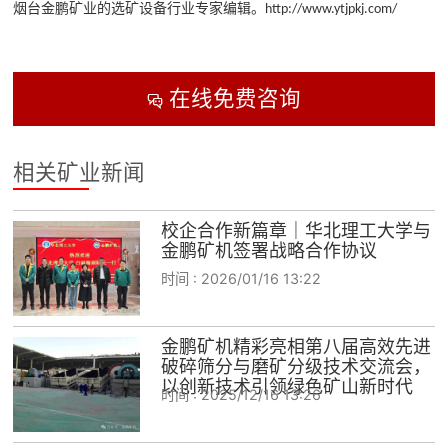
烟台金鹏矿业的选矿设备行业专家编辑。
http://www.ytjpkj.com/
在线免费咨询

相关矿业新闻
校企合作新篇章｜华北理工大学与
金鹏矿机签署战略合作协议
时间 :
2026/01/16 13:22
金鹏矿机精彩亮相第八届高效先进
破碎筛分与磨矿分级技术交流会，
以创新技术引领绿色矿山新时代
时间 :
2025/12/16 13:26