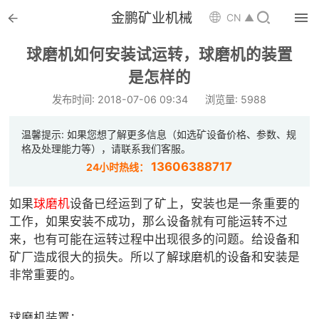


金鹏矿业机械

CN ▲

首页
球磨机如何安装试运转，球磨机的装置

是怎样的
选矿设备
发布时间: 2018-07-06 09:34
浏览量: 5988

配件耗材
温馨提示: 如果您想了解更多信息（如选矿设备价格、参数、规

解决方案
格及处理能力等），请联系我们客服。
13606388717
24小时热线：

选矿总包
如果
球磨机
设备已经运到了矿上，安装也是一条重要的

案例中心
工作，如果安装不成功，那么设备就有可能运转不过
来，也有可能在运转过程中出现很多的问题。给设备和

服务体系
矿厂造成很大的损失。所以了解球磨机的设备和安装是
非常重要的。

新闻中心
球磨机装置：