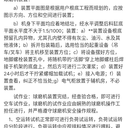

矿山设计院
a）装置平面图是根据用户根底工程而规划的，应按
图示方向、方位和空间进行装置；

选矿实验室
b）机身下平面均应着地结壮，经水平调整后料缸底
平面水平度不大于1.5/1000；装置：a）**装置设备根底

关于金鹏
预留孔内异物，尤其孔内壁不得有灰尘、油污、水及其
他液体；b）拆开包装箱后，选用恰当的起重设备（吊
发展历程
车/叉车）将主机移至装置方位；c）将设备摆好方位，
企业文化
地脚螺栓装置孔中，将随机带的“活脚”穿上地脚螺柱后焊
专家团队
接于机架的底盘上，然后方可进行二次灌浆；d）装置好

联系我们
24小时后才干拧紧螺帽加载试机；e）接入电源；f）装
置查看，纠正不恰当处;g）电气柜放置于辅机房，不必
装置。
试作业：球磨机装置完结，经查验合格，即可进行
空车试作业，球磨机的试作业应由娴熟的球磨机操作工
担任进行，并严格遵守球磨机安全操作规程。
1、空运转试机正常即可进行负荷试运转，负荷试运转
应分阶段进行。负荷运转中应视排料情况进行喂料，避