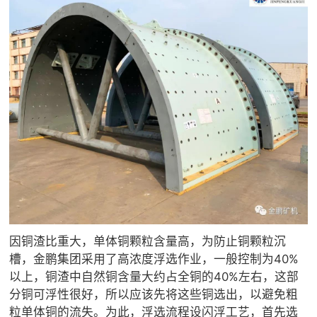
因铜渣比重大，单体铜颗粒含量高，为防止铜颗粒沉
槽，金鹏集团采用了高浓度浮选作业，一般控制为40%
以上，铜渣中自然铜含量大约占全铜的40%左右，这部
分铜可浮性很好，所以应该先将这些铜选出，以避免粗
粒单体铜的流失。为此，浮选流程设闪浮工艺，首先选