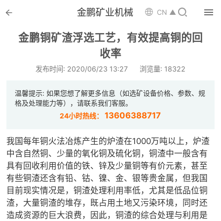


金鹏矿业机械

CN ▲

首页
金鹏铜矿渣浮选工艺，有效提高铜的回

收率
选矿设备
发布时间: 2020/06/23 13:27
浏览量: 18322

配件耗材
温馨提示: 如果您想了解更多信息（如选矿设备价格、参数、规

解决方案
格及处理能力等），请联系我们客服。
13606388717
24小时热线：

选矿总包
我国每年铜火法冶炼产生的炉渣在1000万吨以上，炉渣

案例中心
中含自然铜、少量的氧化铜及硫化铜，铜渣中一般含有
具有回收利用价值的铁、锌及少量铜等有价元素，甚至

服务体系
有些铜渣还含有铅、钴、镍、金、银等贵金属，但我国
目前现实情况是，铜渣处理利用率低，尤其是低品位铜

新闻中心
渣，大量铜渣的堆存，既占用土地又污染环境，同时还
造成资源的巨大浪费，因此，铜渣的综合处理与利用是