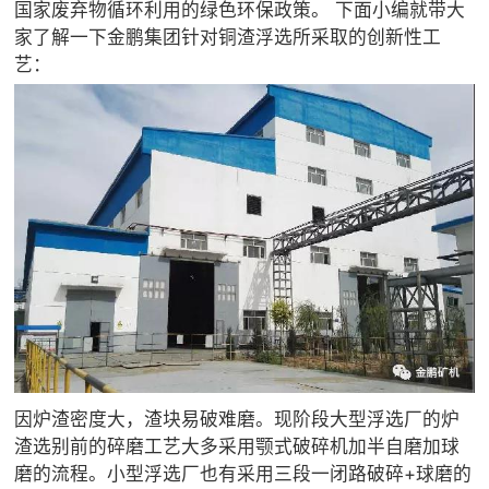
国家废弃物循环利用的绿色环保政策。 下面小编就带大
家了解一下金鹏集团针对铜渣浮选所采取的创新性工
艺：
因炉渣密度大，渣块易破难磨。现阶段大型浮选厂的炉
渣选别前的碎磨工艺大多采用颚式破碎机加半自磨加球
磨的流程。小型浮选厂也有采用三段一闭路破碎+球磨的