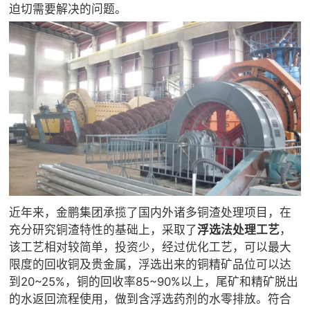

矿山设计院
迫切需要解决的问题。

选矿实验室

关于金鹏
发展历程
企业文化
专家团队

联系我们
近年来，金鹏集团承揽了国内外诸多铜渣处理项目，在
充分研究铜渣特性的基础上，采取了
浮选法处理工艺
，
该工艺相对较简单，投资少，经过优化工艺，可以最大
限度的回收铜及贵金属，浮选出来的铜精矿品位可以达
到20~25%，铜的回收率85~90%以上，尾矿和精矿脱出
的水返回流程使用，做到含浮选药剂的水零排放。符合