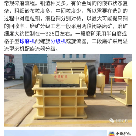
常规碎磨流程。铜渣种类多，有价金属的的嵌布状态复
杂，粗细嵌布粒度多，中间粒度少，所以需要在选别的
过程中对粗粒铜，细粒铜分别对待，以最大可能提高铜
的回收率。磨矿分级工艺一般采用两段闭路磨矿，磨矿
细度大约控制在—325目左右。一段磨矿采用半自磨或
格子型
球磨机
配螺旋
分级机
或旋流器，二段磨矿采用溢
流型磨机配旋流器分级。