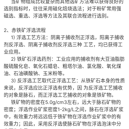
当矿物组成比较复杂而其他选矿方法难以获得良好的
选别指标时，往往采用磁化焙烧选法；对于粉矿常用强
磁选、重选、浮选等方法及其联合流程进行选别。
2、赤铁矿浮选流程
1) 浮选工艺方法：阴离子捕收剂正浮选，阳离子捕收
剂反浮选、阴离子捕收剂反浮选三种 工艺，均已获得工
业应用。
2) 铁矿石浮选药剂：工业应用的捕收剂有大豆油脂肪
酸硫酸化皂、氧化石蜡皂、粗塔尔油、氯化酸、氧化煤
油、石油磺酸钠、玉米粉等。
3) 反浮选工艺取代正浮选工艺：从铁矿石本身的性质
来说，反浮选应比正浮选有优势，因 为反浮选工艺捕收
的对象是脉石，而正浮选工艺捕收的对象是铁矿物。
铁矿物的密度在5.0g/cm3左右，远大于脉石矿物的
密度；浮选作业矿浆密度1-2kg/L之间，脉石在浮选矿浆
中，有效重力将远远低于铁矿物在浮选作业矿浆中的有
效重力；因此，采用反浮选使脉石矿物在浮选泡沫中分