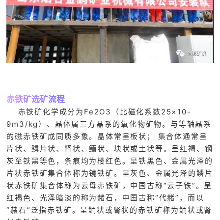

矿山设计院

选矿实验室

关于金鹏
发展历程
企业文化
赤铁矿选矿流程
专家团队
赤铁矿化学成分为Fe2O3（比磁化系数25×10-
9m3/kg）、晶体属三方晶系的氧化物矿物。与等轴晶系

联系我们
的磁赤铁矿成同质多象。晶体常呈板状； 集合体通常呈
片状、鳞片状、肾状、鲕状、块状或土状等。呈红褐、钢
灰至铁黑等色，条痕均为樱红色。呈铁黑色、金属光泽的
片状赤铁矿集合体称为镜铁矿。呈灰色、金属光泽的鳞片
状赤铁矿集合体称为云母赤铁矿，中国古称“云子铁”。呈
红褐色、光泽暗淡的称为赭石，中国古称“代赭”，而以
“赭石”泛指赤铁矿。呈鲕状或肾状的赤铁矿称为鲕状或肾