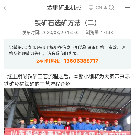


金鹏矿业机械

CN ▲

首页
铁矿石选矿方法（二）

选矿设备
发布时间: 2020/08/20 15:50
浏览量: 17193

配件耗材
温馨提示: 如果您想了解更多信息（如选矿设备价格、参数、规
格及处理能力等），请联系我们客服。

解决方案
13606388717
24小时热线：

选矿总包
继上期磁铁矿工艺流程之后，本期小编将为大家带来赤
铁矿及褐铁矿的工艺流程介绍。

案例中心

服务体系

新闻中心