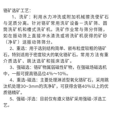
铬矿选矿工艺：
1、洗矿：利用水力冲洗或附加机械擦洗使矿石
与泥质分离。
针对铬矿常用洗矿设备－洗矿筛、圆
筒洗矿机和槽式洗矿机。洗矿作业常与筛分伴随，
如在振动筛上直接冲水清洗或将洗矿机获得的矿砂
（净矿）送振动筛筛分。
2、重选：用于选别结构简单、嵌布粒度较粗的铬矿
石，特别适用于密度较大的氧化铬矿石。
常用方法有重
介质选矿、跳汰选矿和摇床选矿。
3、强磁选：铬矿物属弱磁性矿物，在强磁场磁选机
中，一般可提高铬品位4％～10％。
4、重选-磁选：主要处理淋滤型氧化铬矿石，采用跳
汰机处理30~3mm的洗净矿，可获得含铬40％以上的优
质铬精矿。
5、强磁-浮选：目前仅有遵义铬矿采用强磁-浮选工
艺。