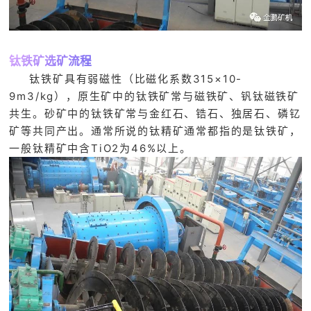
钛铁矿选矿流程
钛铁矿具有弱磁性（比磁化系数315×10-
9m3/kg），原生矿中的钛铁矿常与磁铁矿、钒钛磁铁矿
共生。砂矿中的钛铁矿常与金红石、锆石、独居石、磷钇
矿等共同产出。通常所说的钛精矿通常都指的是钛铁矿，
一般钛精矿中含TiO2为46%以上。