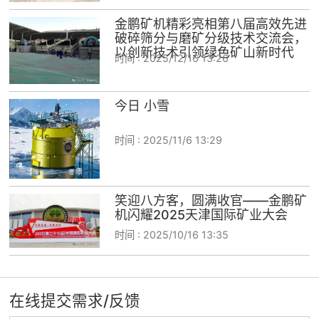
金鹏矿机精彩亮相第八届高效先进
破碎筛分与磨矿分级技术交流会，
以创新技术引领绿色矿山新时代
时间 :
2025/12/16 13:26
今日 小雪
时间 :
2025/11/6 13:29
笑迎八方客，圆满收官——金鹏矿
机闪耀2025天津国际矿业大会
时间 :
2025/10/16 13:35
在线提交需求/反馈