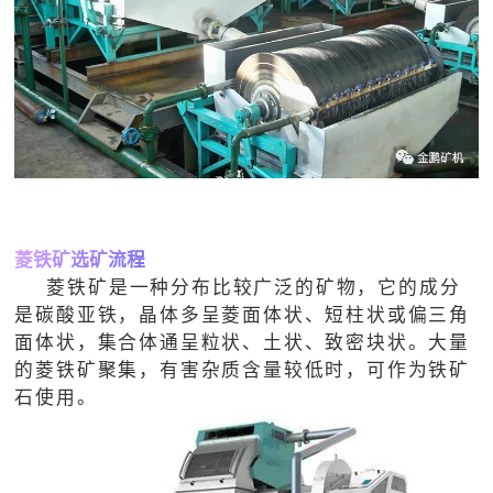

矿山设计院

选矿实验室

关于金鹏
发展历程
企业文化
专家团队
菱铁矿选矿流程

联系我们
菱铁矿是一种分布比较广泛的矿物，它的成分
是碳酸亚铁，晶体多呈菱面体状、短柱状或偏三角
面体状，集合体通呈粒状、土状、致密块状。大量
的菱铁矿聚集，有害杂质含量较低时，可作为铁矿
石使用。