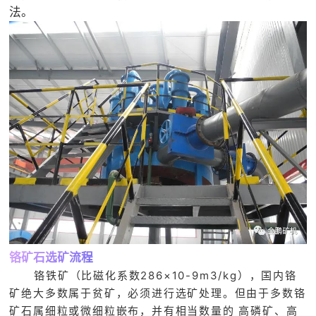
法。
铬矿石选矿流程
铬铁矿（比磁化系数286×10-9m3/kg），国内铬
矿绝大多数属于贫矿，必须进行选矿处理。但由于多数铬
矿石属细粒或微细粒嵌布，并有相当数量的 高磷矿、高