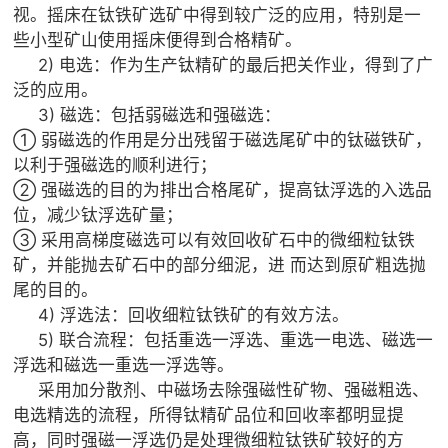
视。摇床在钛铁矿选矿中得到较广泛的应用，特别是一
些小型矿山使用摇床便得到合格精矿。
2) 电选：作为生产钛精矿的最后把关作业，得到了广
泛的应用。
3) 磁选：包括弱磁选和强磁选：
① 弱磁选的作用是分出残留于磁选尾矿中的钛磁铁矿，
以利于强磁选的顺利进行；
② 强磁选的目的为排出合格尾矿，提高钛浮选的入选品
位，减少钛浮选矿量；
③ 采用高梯度磁选可以有效回收矿石中的微细粒钛铁
矿，并能抛去矿石中的部分细泥，进 而达到原矿粗选抛
尾的目的。
4) 浮选法：回收细粒钛铁矿的有效方法。
5) 联合流程：包括重选一浮选、重选一电选、磁选一
浮选和磁选一重选一浮选等。
采用加分散剂、中磁场去除强磁性矿物、强磁粗选、
电选精选的流程，所得钛精矿品位和回收率都明显提
高，同时强磁一浮选仍是处理微细粒钛铁矿较好的方