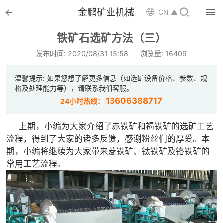


金鹏矿业机械

CN ▲

首页
铁矿石选矿方法（三）

选矿设备
发布时间: 2020/08/31 15:58
浏览量: 16409

配件耗材
温馨提示: 如果您想了解更多信息（如选矿设备价格、参数、规
格及处理能力等），请联系我们客服。

解决方案
13606388717
24小时热线：

选矿总包
上期，小编为大家介绍了赤铁矿和褐铁矿的选矿工艺
流程，得到了大家的诸多反馈，感谢粉丝们的厚爱。本

案例中心
期，小编将继续为大家带来菱铁矿、钛铁矿及铬铁矿的
常用工艺流程。

服务体系

新闻中心