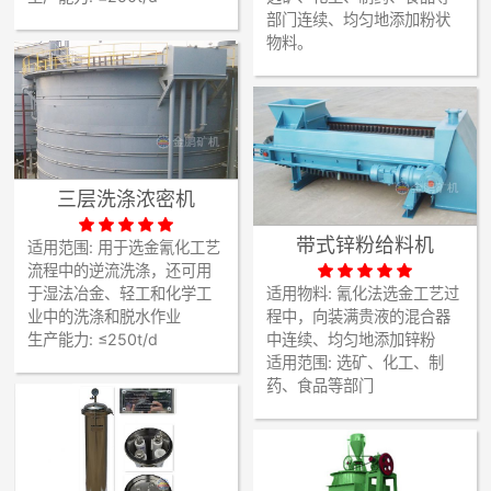

矿山设计院
部门连续、均匀地添加粉状
物料。

选矿实验室

关于金鹏
发展历程
三层洗涤浓密机
企业文化





专家团队
带式锌粉给料机
适用范围:
用于选金氰化工艺





流程中的逆流洗涤，还可用

联系我们
于湿法冶金、轻工和化学工
适用物料:
氰化法选金工艺过
业中的洗涤和脱水作业
程中，向装满贵液的混合器
生产能力:
≤250t/d
中连续、均匀地添加锌粉
适用范围:
选矿、化工、制
药、食品等部门