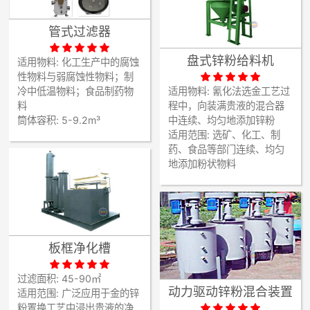
管式过滤器





盘式锌粉给料机
适用物料:
化工生产中的腐蚀





性物料与弱腐蚀性物料；制
冷中低温物料；食品制药物
适用物料:
氰化法选金工艺过
料
程中，向装满贵液的混合器
筒体容积:
5-9.2m³
中连续、均匀地添加锌粉
适用范围:
选矿、化工、制
药、食品等部门连续、均匀
地添加粉状物料
板框净化槽





过滤面积:
45-90㎡
动力驱动锌粉混合装置
适用范围:
广泛应用于金的锌





粉置换工艺中浸出贵液的净