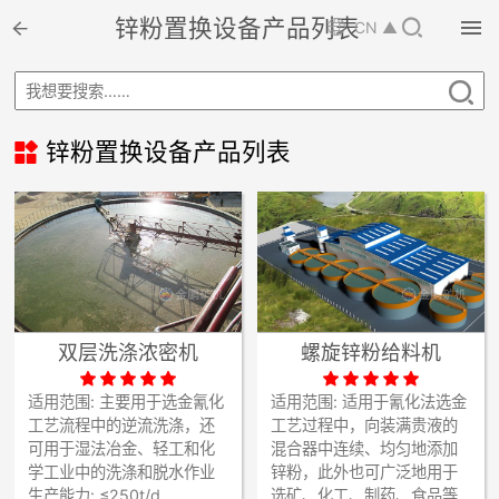

锌粉置换设备产品列表


CN ▲

首页


选矿设备

锌粉置换设备产品列表

配件耗材

解决方案

选矿总包

案例中心
双层洗涤浓密机
螺旋锌粉给料机











服务体系
适用范围:
主要用于选金氰化
适用范围:
适用于氰化法选金
工艺流程中的逆流洗涤，还
工艺过程中，向装满贵液的

新闻中心
可用于湿法冶金、轻工和化
混合器中连续、均匀地添加
学工业中的洗涤和脱水作业
锌粉，此外也可广泛地用于
生产能力:
≤250t/d
选矿、化工、制药、食品等