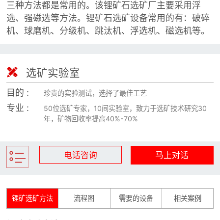

三种方法都是常用的。该锂矿石选矿厂主要采用浮
矿山设计院
选、强磁选等方法。锂矿石选矿设备常用的有：破碎

选矿实验室
机、球磨机、分级机、跳汰机、浮选机、磁选机等。

关于金鹏

选矿实验室
发展历程
企业文化
目的 :
珍贵的实验测试，选择了最佳工艺
专家团队
专业 :
50位选矿专家，10间实验室，致力于选矿技术研究30
年，矿物回收率提高40%-70%

联系我们
电话咨询
马上对话
锂矿选矿方法
流程图
需要的设备
相关案例