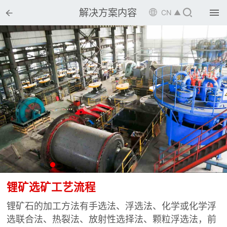


解决方案内容

CN ▲

首页

选矿设备

配件耗材

解决方案

选矿总包

案例中心

服务体系
锂矿选矿工艺流程

新闻中心
锂矿石的加工方法有手选法、浮选法、化学或化学浮
选联合法、热裂法、放射性选择法、颗粒浮选法，前