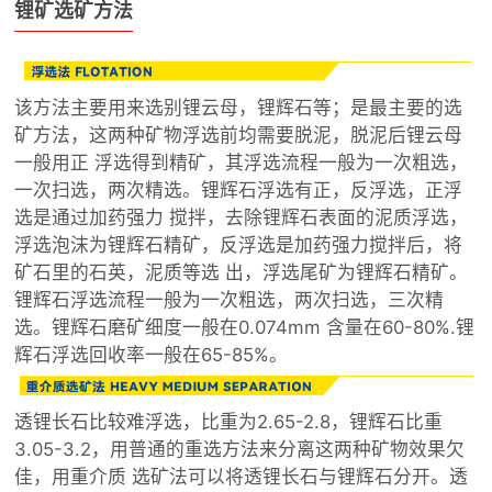
锂矿选矿方法
该方法主要用来选别锂云母，锂辉石等；是最主要的选
矿方法，这两种矿物浮选前均需要脱泥，脱泥后锂云母
一般用正 浮选得到精矿，其浮选流程一般为一次粗选，
一次扫选，两次精选。锂辉石浮选有正，反浮选，正浮
选是通过加药强力 搅拌，去除锂辉石表面的泥质浮选，
浮选泡沫为锂辉石精矿，反浮选是加药强力搅拌后，将
矿石里的石英，泥质等选 出，浮选尾矿为锂辉石精矿。
锂辉石浮选流程一般为一次粗选，两次扫选，三次精
选。锂辉石磨矿细度一般在0.074mm 含量在60-80%.锂
辉石浮选回收率一般在65-85%。
透锂长石比较难浮选，比重为2.65-2.8，锂辉石比重
3.05-3.2，用普通的重选方法来分离这两种矿物效果欠
佳，用重介质 选矿法可以将透锂长石与锂辉石分开。透