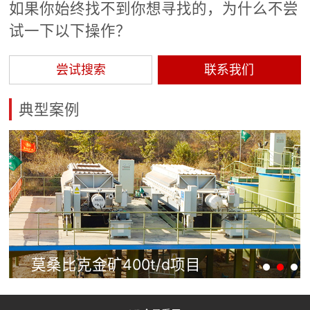

如果你始终找不到你想寻找的，为什么不尝
矿山设计院
试一下以下操作？

选矿实验室
尝试搜索
联系我们

关于金鹏
典型案例
发展历程
企业文化
专家团队

联系我们
莫桑比克金矿400t/d项目