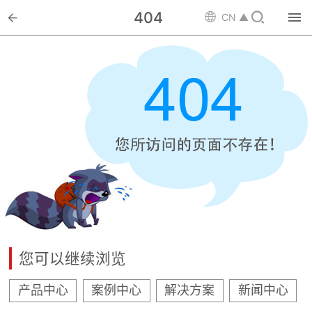

404


CN ▲

首页

选矿设备

配件耗材

解决方案

选矿总包

案例中心

服务体系
您可以继续浏览

新闻中心
产品中心
案例中心
解决方案
新闻中心