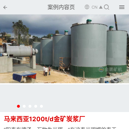


案例内容页

CN ▲

首页

选矿设备

配件耗材

解决方案

选矿总包

案例中心

服务体系

新闻中心
马来西亚1200t/d金矿炭浆厂