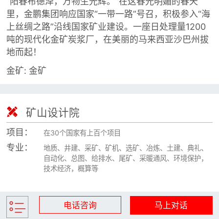
“阳春布德泽，万物生光辉。”在这春光明媚的春天

矿山设计院
里，金鹏集团响应国家“一带一路”号召，积极参入“海
上丝绸之路”沿线国家矿业建设。一座日处理量1200

选矿实验室
吨的现代化金矿炭浆厂，在美丽的马来西亚沙巴州拔
地而起！

关于金鹏
金矿: 金矿
发展历程
企业文化
专家团队

矿山设计院

联系我们
项目：
在30个国家有上百个项目
专业：
地质、井建、采矿、矿机、选矿、冶炼、土建、典礼、
自动化、总图、给排水、尾矿、采暖通风、环境保护，
技术经济，概算等
电话咨询
马上对话